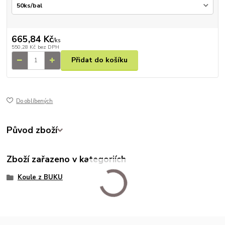
665,84 Kč
/
ks
550,28 Kč
bez DPH
Přidat do košíku
Do oblíbených
Původ zboží
Zboží zařazeno v kategoriích
Koule z BUKU