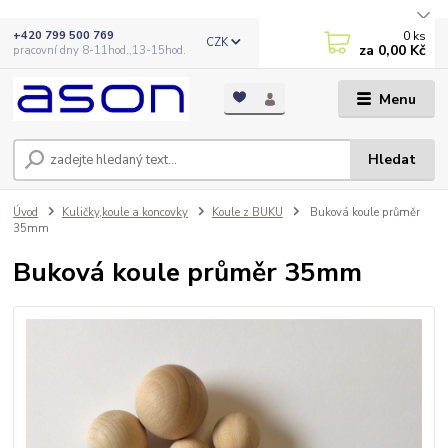
0
ks
+420 799 500 769
CZK
za
0,00 Kč
pracovní dny 8-11hod.,13-15hod.
Menu
Hledat
Úvod
Kuličky,koule a koncovky
Koule z BUKU
Buková koule průměr
35mm
Buková koule průměr 35mm