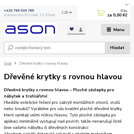
0
ks
+420 799 500 769
CZK
za
0,00 Kč
pracovní dny 8-11hod.,13-15hod.
Menu
Hledat
Úvod
Dřevěné krytky s rovnou hlavou
Dřevěné krytky s rovnou hlavou
Dřevěné krytky s rovnou hlavou – Ploché záslepky pro
nábytek a truhlářství
Hledáte estetické řešení pro zakrytí montážních otvorů, vrutů
nebo šroubů? Vyrábíme pro vás kvalitní ploché dřevěné krytky,
které vynikají velmi nízkou hlavou. Tyto ploché záslepky po
aplikaci minimálně vystupují nad povrch, takže nenarušují čisté
linie vašeho nábytku či dřevěných konstrukcí.
Abychom zajistili dokonalé splynutí s okolním materiálem,