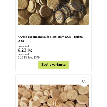
Krytka plochá hlava,čep 20x3mm DUB - příčná
léta
cena od
6,23 Kč
cena od
5,15 Kč
bez DPH
Zvolit variantu