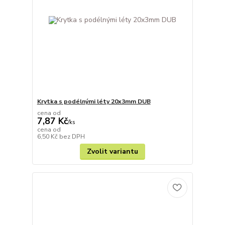
Krytka s podélnými léty 20x3mm DUB
cena od
7,87 Kč
/
ks
cena od
6,50 Kč
bez DPH
Zvolit variantu