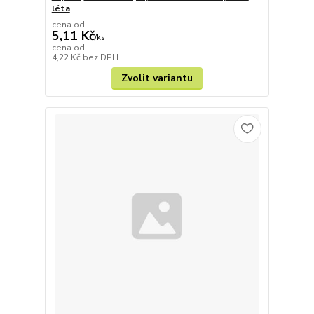
léta
cena od
5,11 Kč
/
ks
cena od
4,22 Kč
bez DPH
Zvolit variantu