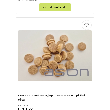
3,45 Kč
bez DPH
Zvolit variantu
Krytka plochá hlava,čep 10x3mm DUB - příčná
léta
cena od
5,13 Kč