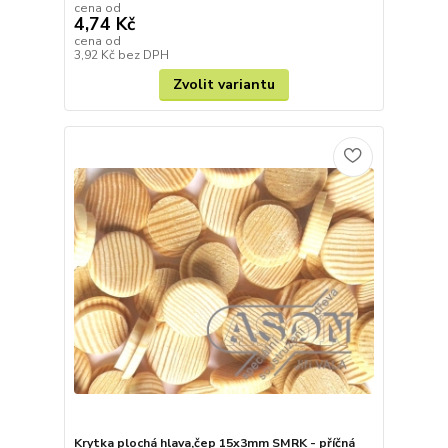
cena od
4,74 Kč
cena od
3,92 Kč
bez DPH
Zvolit variantu
Krytka plochá hlava,čep 15x3mm SMRK - příčná