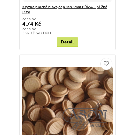
Krytka plochá hlava,čep 15x3mm BŘÍZA - příčná
léta
cena od
4,74 Kč
cena od
3,92 Kč
bez DPH
Detail