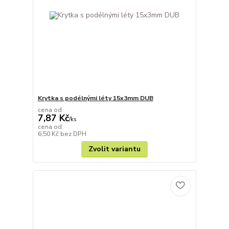
Krytka s podélnými léty 15x3mm DUB
cena od
7,87 Kč
/
ks
cena od
6,50 Kč
bez DPH
Zvolit variantu