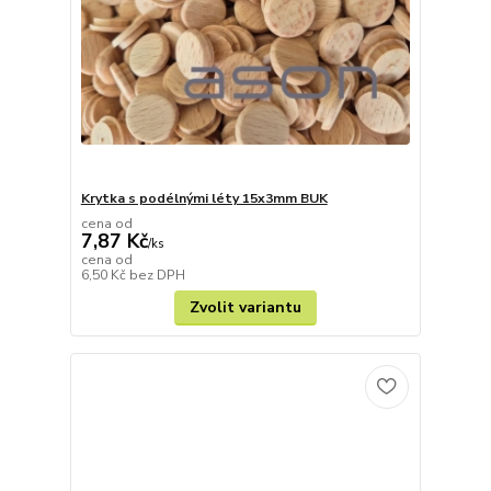
Krytka s podélnými léty 15x3mm BUK
cena od
7,87 Kč
/
ks
cena od
6,50 Kč
bez DPH
Zvolit variantu