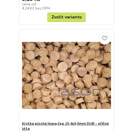
cena od
4,24 Kč
bez DPH
Zvolit variantu
Krytka plochá hlava,čep 15,4x5,5mm DUB - příčná
léta