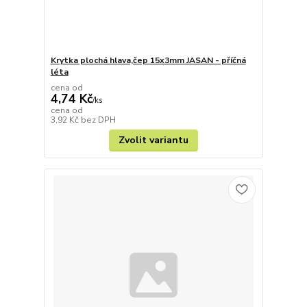
Krytka plochá hlava,čep 15x3mm JASAN - příčná
léta
cena od
4,74 Kč
/
ks
cena od
3,92 Kč
bez DPH
Zvolit variantu