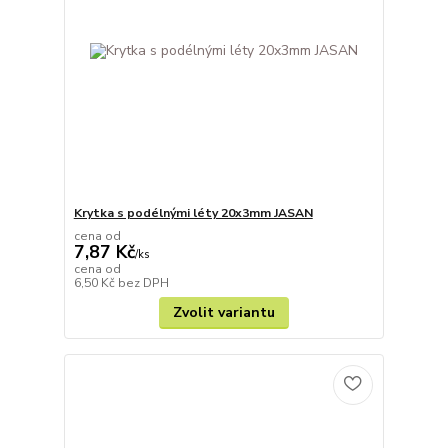
Krytka s podélnými léty 20x3mm JASAN
cena od
7,87 Kč
/
ks
cena od
6,50 Kč
bez DPH
Zvolit variantu