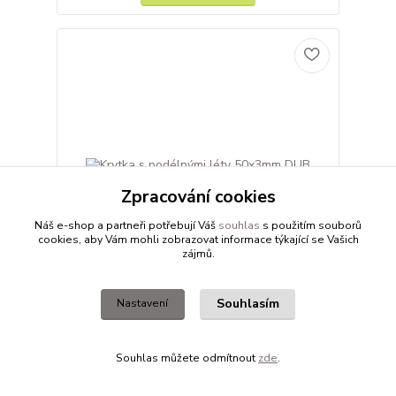
Zpracování cookies
Náš e-shop a partneři potřebují Váš
souhlas
s použitím souborů
cookies, aby Vám mohli zobrazovat informace týkající se Vašich
zájmů.
Souhlasím
Nastavení
Krytka s podélnými léty 50x3mm DUB
cena od
10,77 Kč
Souhlas můžete odmítnout
zde
.
cena od
8,90 Kč
bez DPH