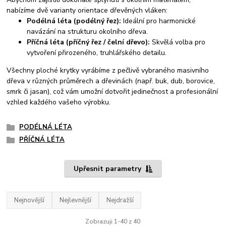
nabízíme dvě varianty orientace dřevěných vláken:
Podélná léta (podélný řez):
Ideální pro harmonické
navázání na strukturu okolního dřeva.
Příčná léta (příčný řez / čelní dřevo):
Skvělá volba pro
vytvoření přirozeného, truhlářského detailu.
Všechny ploché krytky vyrábíme z pečlivě vybraného masivního
dřeva v různých průměrech a dřevinách (např. buk, dub, borovice,
smrk či jasan), což vám umožní dotvořit jedinečnost a profesionální
vzhled každého vašeho výrobku.
PODÉLNÁ LÉTA
PŘÍČNÁ LÉTA
Upřesnit parametry
Nejnovější
Nejlevnější
Nejdražší
Zobrazuji 1-40 z 40