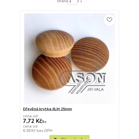
strana
z 1
Dřevěná krytka JILM 25mm
cena od
7,72 Kč
/
ks
cena od
6,38 Kč
bez DPH