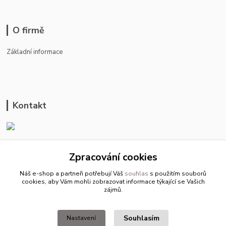
O firmě
Základní informace
Kontakt
ason-vala.cz
Zpracování cookies
+420 799 500 769
Náš e-shop a partneři potřebují Váš
souhlas
s použitím souborů
pracovní dny 8-11hod.,13-15hod.
cookies, aby Vám mohli zobrazovat informace týkající se Vašich
zájmů.
info@ason-vala.cz
Souhlasím
Nastavení