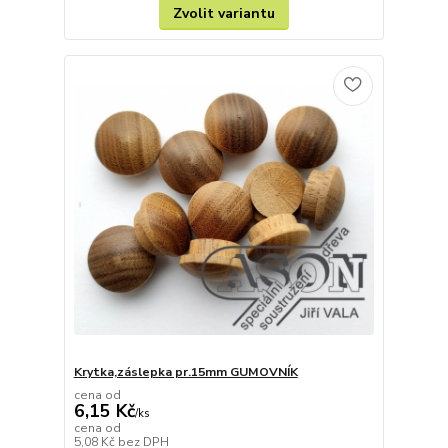
Zvolit variantu
Krytka,záslepka pr.15mm GUMOVNÍK
cena od
6,15 Kč
/
ks
cena od
5,08 Kč
bez DPH