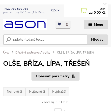
0
ks
+420 799 500 769
CZK
za
0,00 Kč
pracovní dny 8-11hod.,13-15hod.
Menu
Hledat
Úvod
Dřevěné zaslepovací krytky
OLŠE, BŘÍZA, LÍPA, TŘEŠEŇ
OLŠE, BŘÍZA, LÍPA, TŘEŠEŇ
Upřesnit parametry
Nejnovější
Nejlevnější
Nejdražší
Zobrazuji 1-11 z 11