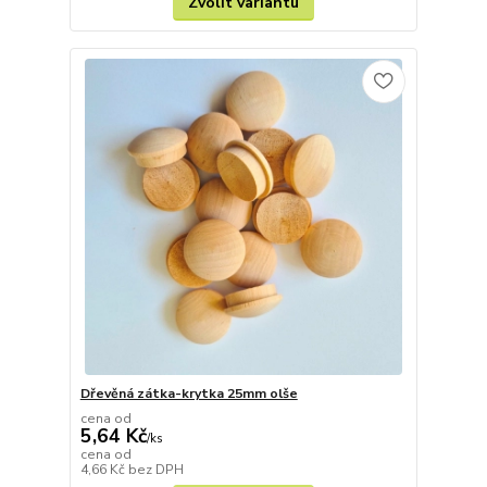
Zvolit variantu
Dřevěná zátka-krytka 25mm olše
cena od
5,64 Kč
/
ks
cena od
4,66 Kč
bez DPH