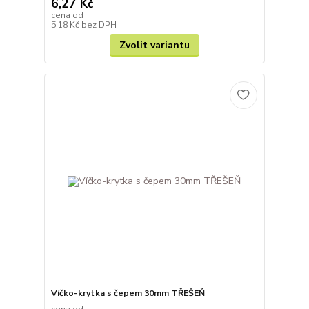
6,27 Kč
cena od
5,18 Kč
bez DPH
Zvolit variantu
Víčko-krytka s čepem 30mm TŘEŠEŇ
cena od