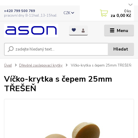
0
ks
+420 799 500 769
CZK
za
0,00 Kč
pracovní dny 8-11hod.,13-15hod.
Menu
Hledat
Úvod
Dřevěné zaslepovací krytky
Víčko-krytka s čepem 25mm TŘEŠEŇ
Víčko-krytka s čepem 25mm
TŘEŠEŇ