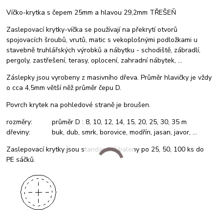
Víčko-krytka s čepem 25mm a hlavou 29,2mm TŘEŠEŇ
Zaslepovací krytky-víčka se používají na překrytí otvorů
spojovacích šroubů, vrutů, matic s vekoplošnými podložkami u
stavebně truhlářských výrobků a nábytku - schodiště, zábradlí,
pergoly, zastřešení, terasy, oplocení, zahradní nábytek, ...
Záslepky jsou vyrobeny z masivního dřeva. Průměr hlavičky je vždy
o cca 4,5mm větší něž průměr čepu D.
Povrch krytek na pohledové straně je broušen.
rozměry: průměr D : 8, 10, 12, 14, 15, 20, 25, 30, 35 m
dřeviny: buk, dub, smrk, borovice, modřín, jasan, javor, ...
Zaslepovací krytky jsou standardně baleny po 25, 50, 100 ks do
PE sáčků.