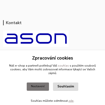
Kontakt
ason-vala.cz
Zpracování cookies
+420 799 500 769
Náš e-shop a partneři potřebují Váš
souhlas
s použitím souborů
pracovní dny 8-11hod.,13-15hod.
cookies, aby Vám mohli zobrazovat informace týkající se Vašich
zájmů.
info@ason-vala.cz
Souhlasím
Nastavení
Souhlas můžete odmítnout
zde
.
Vytvořeno na
Eshop-rychle.cz