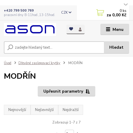
0
ks
+420 799 500 769
CZK
za
0,00 Kč
pracovní dny 8-11hod.,13-15hod.
Menu
Hledat
Úvod
Dřevěné zaslepovací krytky
MODŘÍN
MODŘÍN
Upřesnit parametry
Nejnovější
Nejlevnější
Nejdražší
Zobrazuji 1-7 z 7