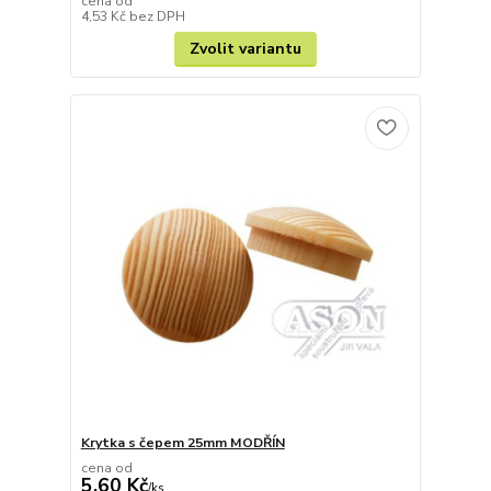
cena od
4,53 Kč
bez DPH
Zvolit variantu
Krytka s čepem 25mm MODŘÍN
cena od
5,60 Kč
/
ks