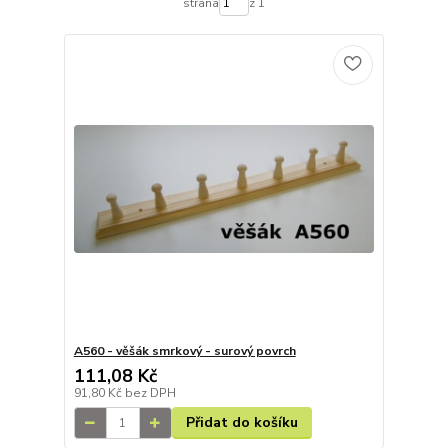
strana
z 1
A560 - věšák smrkový - surový povrch
111,08 Kč
91,80 Kč
bez DPH
Přidat do košíku