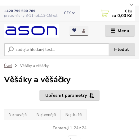
0
ks
+420 799 500 769
CZK
za
0,00 Kč
pracovní dny 8-11hod.,13-15hod.
Menu
Hledat
Úvod
Věšáky a věšáčky
Věšáky a věšáčky
Upřesnit parametry
Nejnovější
Nejlevnější
Nejdražší
Zobrazuji 1-24 z 24