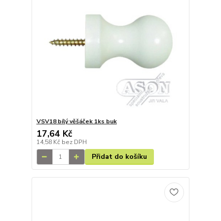
VSV18 bílý věšáček 1ks buk
17,64 Kč
14,58 Kč
bez DPH
Přidat do košíku