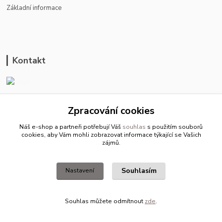
Základní informace
Kontakt
ason-vala.cz
Zpracování cookies
+420 799 500 769
Náš e-shop a partneři potřebují Váš
souhlas
s použitím souborů
pracovní dny 8-11hod.,13-15hod.
cookies, aby Vám mohli zobrazovat informace týkající se Vašich
zájmů.
info@ason-vala.cz
Souhlasím
Nastavení
Souhlas můžete odmítnout
zde
.
Vytvořeno na
Eshop-rychle.cz