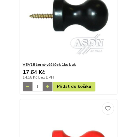
VSV18 černý věšáček 1ks buk
17,64 Kč
14,58 Kč
bez DPH
Přidat do košíku