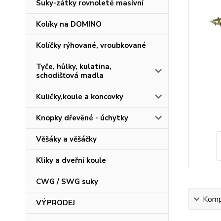
Suky-zátky rovnoleté masivní
Kolíky na DOMINO
Kolíčky rýhované, vroubkované
Tyče, hůlky, kulatina,
schodišťová madla
Kuličky,koule a koncovky
Knopky dřevěné - úchytky
Věšáky a věšáčky
Kliky a dveřní koule
CWG / SWG suky
Kompl
VÝPRODEJ