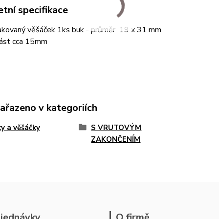
tní specifikace
kovaný věšáček 1ks buk - průměr 19 x 31 mm
část cca 15mm
zařazeno v kategoriích
y a věšáčky
S VRUTOVÝM
ZAKONČENÍM
jednávky
O firmě