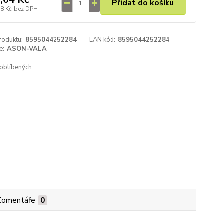
Přidat do košíku
58 Kč
bez DPH
roduktu:
8595044252284
EAN kód:
8595044252284
e:
ASON-VALA
oblíbených
Komentáře
0