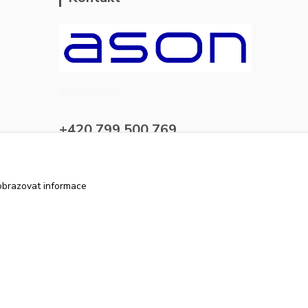
ason-vala.cz
+420 799 500 769
pracovní dny 8-11hod.,13-15hod.
info@ason-vala.cz
obrazovat informace
Vytvořeno na
Eshop-rychle.cz