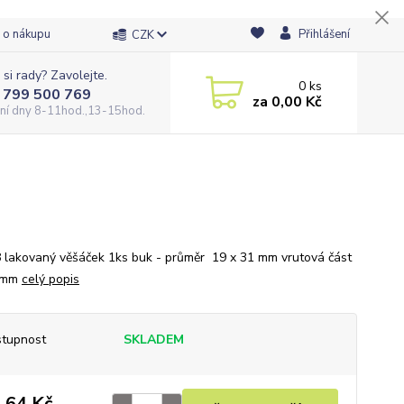
 o nákupu
Přihlášení
CZK
 si rady? Zavolejte.
0
ks
 799 500 769
za
0,00 Kč
ní dny 8-11hod.,13-15hod.
lakovaný věšáček 1ks buk - průměr 19 x 31 mm vrutová část
5mm
celý popis
tupnost
SKLADEM
,64 Kč