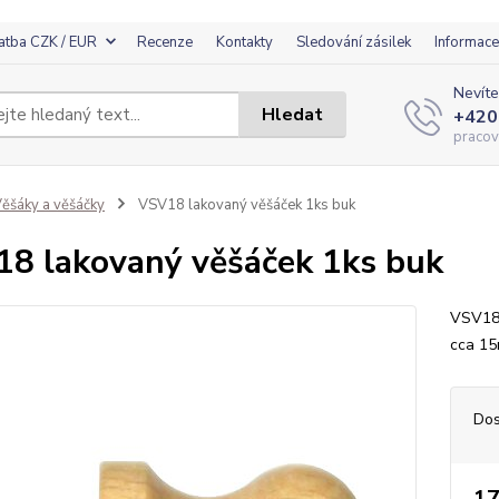
atba CZK / EUR
Recenze
Kontakty
Sledování zásilek
Informace
Nevíte
Hledat
+420
pracov
ěšáky a věšáčky
VSV18 lakovaný věšáček 1ks buk
8 lakovaný věšáček 1ks buk
VSV18 
cca 1
Dos
17