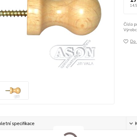
14,
Číslo p
Výrobc
Do 
etní specifikace