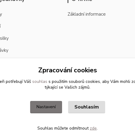
y
Základní informace
í
silky
ávky
Zpracování cookies
eři potřebují Váš
souhlas
s použitím souborů cookies, aby Vám mohli z
týkající se Vašich zájmů.
Souhlasím
Nastavení
Souhlas můžete odmítnout
zde
.