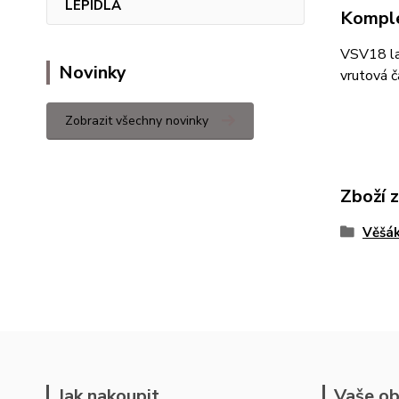
LEPIDLA
Komple
VSV18 la
Novinky
vrutová 
Zobrazit všechny novinky
Zboží 
Věšák
Jak nakoupit
Vaše ob