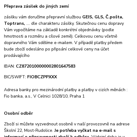
Přeprava zásilek do jiných zemí
zásilku vám doručíme přepravní službou
GEIS, GLS, Č.pošta,
Toptrans,
.... dle charakteru zásilky. Skutečnou cenu dopravy
Vám vypočítáme na základě konkrétní objednávky (podle
hmotnosti a rozměru a cílové země). Celkovou cenu včetně
dopravného Vám sdělíme e-mailem. V případě platby předem
bude zboží odesláno po připsání celkové ceny na účet
prodávajícího
IBAN:
CZ8720100000002801647583
BIC/SWIFT:
FIOBCZPPXXX
Adresa banky pro mezinárodní platby a platby v cizích měnách :
Fio banka, a.s., V Celnici 1028/10, Praha 1
Osobní odběr
Zboží si můžete vyzvednout osobně v naší provozovně na adrese
Školní 22, Most-Rudolice.
Je potřeba vyčkat na e-mail s
informací o připravenosti
zboží k odběru.
Výdejní doba je v