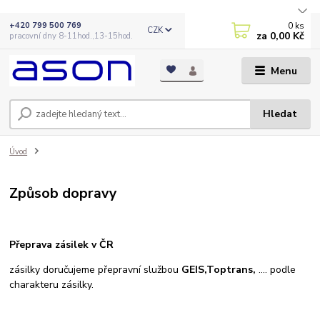
0
ks
+420 799 500 769
CZK
za
0,00 Kč
pracovní dny 8-11hod.,13-15hod.
Menu
Hledat
Úvod
Způsob dopravy
Přeprava zásilek v ČR
zásilky doručujeme přepravní službou
GEIS,Toptrans,
.... podle
charakteru zásilky.