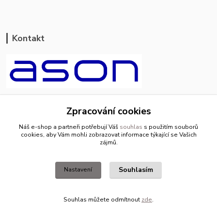
Kontakt
ason-vala.cz
Zpracování cookies
+420 799 500 769
Náš e-shop a partneři potřebují Váš
souhlas
s použitím souborů
pracovní dny 8-11hod.,13-15hod.
cookies, aby Vám mohli zobrazovat informace týkající se Vašich
zájmů.
info@ason-vala.cz
Souhlasím
Nastavení
Souhlas můžete odmítnout
zde
.
Vytvořeno na
Eshop-rychle.cz