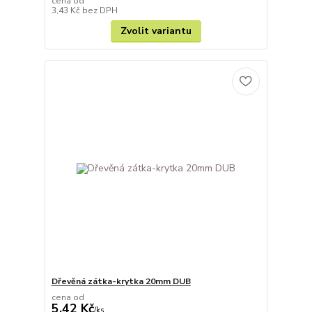
cena od
3,43 Kč
bez DPH
Zvolit variantu
Dřevěná zátka-krytka 20mm DUB
cena od
5,42 Kč
/
ks