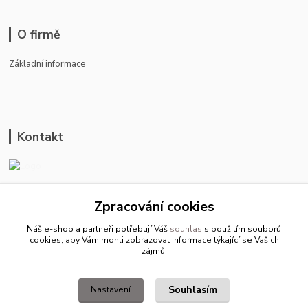
O firmě
Základní informace
Kontakt
ason-vala.cz
Zpracování cookies
+420 799 500 769
Náš e-shop a partneři potřebují Váš
souhlas
s použitím souborů
pracovní dny 8-11hod.,13-15hod.
cookies, aby Vám mohli zobrazovat informace týkající se Vašich
zájmů.
info@ason-vala.cz
Souhlasím
Nastavení