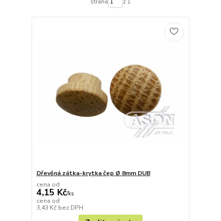
strana
z 1
Dřevěná zátka-krytka čep Ø 8mm DUB
cena od
4,15 Kč
/
ks
cena od
3,43 Kč
bez DPH