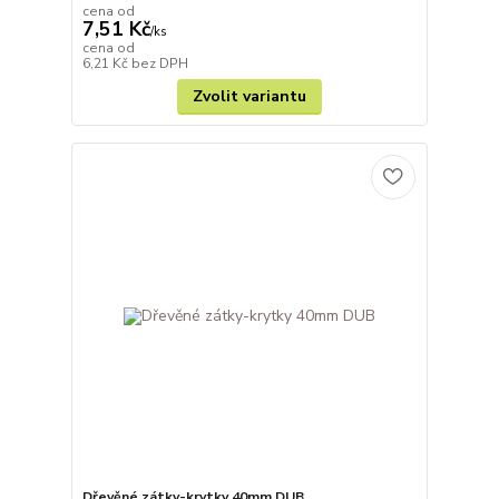
cena od
7,51 Kč
/
ks
cena od
6,21 Kč
bez DPH
Zvolit variantu
Dřevěné zátky-krytky 40mm DUB