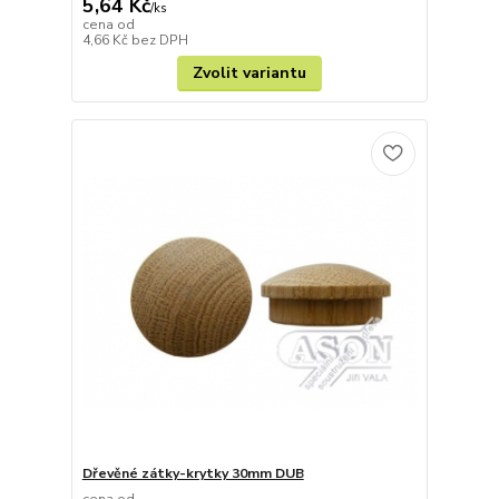
5,64 Kč
/
ks
cena od
4,66 Kč
bez DPH
Zvolit variantu
Dřevěné zátky-krytky 30mm DUB
cena od