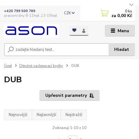
0
ks
+420 799 500 769
CZK
za
0,00 Kč
pracovní dny 8-11hod.,13-15hod.
Menu
Hledat
Úvod
Dřevěné zaslepovací krytky
DUB
DUB
Upřesnit parametry
Nejnovější
Nejlevnější
Nejdražší
Zobrazuji 1-10 z 10