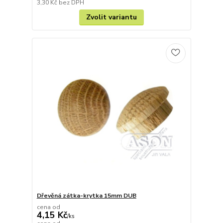
3,30 Kč
bez DPH
Zvolit variantu
Dřevěná zátka-krytka 15mm DUB
cena od
4,15 Kč
/
ks