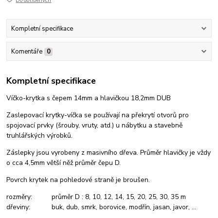
Do oblíbených
Kompletní specifikace
Komentáře
0
Kompletní specifikace
Víčko-krytka s čepem 14mm a hlavičkou 18,2mm DUB
Zaslepovací krytky-víčka se používají na překrytí otvorů pro
spojovací prvky (šrouby, vruty, atd.) u nábytku a stavebně
truhlářských výrobků.
Záslepky jsou vyrobeny z masivního dřeva. Průměr hlavičky je vždy
o cca 4,5mm větší něž průměr čepu D.
Povrch krytek na pohledové straně je broušen.
rozměry: průměr D : 8, 10, 12, 14, 15, 20, 25, 30, 35 m
dřeviny: buk, dub, smrk, borovice, modřín, jasan, javor, ...