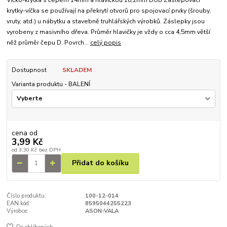
krytky-víčka se používají na překrytí otvorů pro spojovací prvky (šrouby,
vruty, atd.) u nábytku a stavebně truhlářských výrobků. Záslepky jsou
vyrobeny z masivního dřeva. Průměr hlavičky je vždy o cca 4,5mm větší
něž průměr čepu D. Povrch...
celý popis
Dostupnost
SKLADEM
Varianta produktu - BALENÍ
cena od
3,99 Kč
od
3,30 Kč
bez DPH
Přidat do košíku
Číslo produktu:
100-12-014
EAN kód:
8595044255223
Výrobce:
ASON-VALA