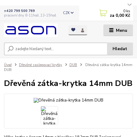
0
ks
+420 799 500 769
CZK
za
0,00 Kč
pracovní dny 8-11hod.,13-15hod.
Menu
Hledat
Úvod
Dřevěné zaslepovací krytky
DUB
Dřevěná zátka-krytka 14mm
DUB
Dřevěná zátka-krytka 14mm DUB
Víčko-krytka s čepem 14mm a hlavičkou 18,2mm DUB Zaslepovací