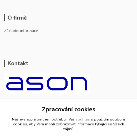
O firmě
Základní informace
Kontakt
ason-vala.cz
Zpracování cookies
+420 799 500 769
Náš e-shop a partneři potřebují Váš
souhlas
s použitím souborů
pracovní dny 8-11hod.,13-15hod.
cookies, aby Vám mohli zobrazovat informace týkající se Vašich
zájmů.
info@ason-vala.cz