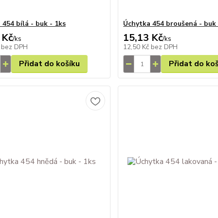
454 bílá - buk - 1ks
Úchytka 454 broušená - buk 
 Kč
15,13 Kč
/
ks
/
ks
č
bez DPH
12,50 Kč
bez DPH
Přidat do košíku
Přidat do ko