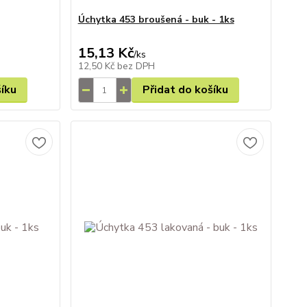
Úchytka 453 broušená - buk - 1ks
15,13 Kč
/
ks
12,50 Kč
bez DPH
šíku
Přidat do košíku