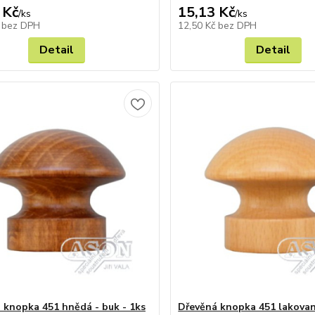
 Kč
15,13 Kč
/
ks
/
ks
č
bez DPH
12,50 Kč
bez DPH
Detail
Detail
 knopka 451 hnědá - buk - 1ks
Dřevěná knopka 451 lakovan