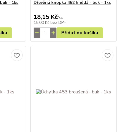
buk - 1ks
Dřevěná knopka 452 hnědá - buk - 1ks
18,15 Kč
/
ks
15,00 Kč
bez DPH
šíku
Přidat do košíku