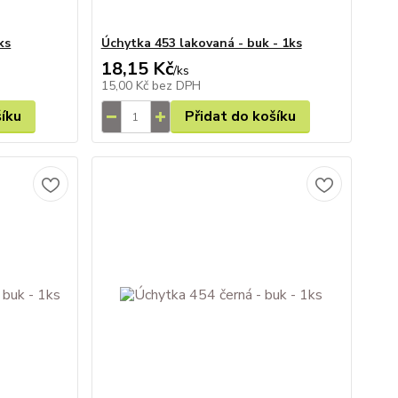
ks
Úchytka 453 lakovaná - buk - 1ks
18,15 Kč
/
ks
15,00 Kč
bez DPH
šíku
Přidat do košíku