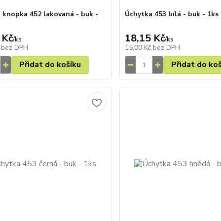
 knopka 452 lakovaná - buk -
Úchytka 453 bílá - buk - 1ks
 Kč
18,15 Kč
/
ks
/
ks
č
bez DPH
15,00 Kč
bez DPH
Přidat do košíku
Přidat do ko