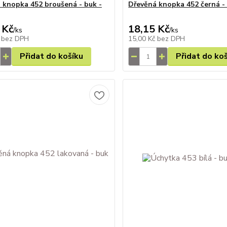
 knopka 452 broušená - buk -
Dřevěná knopka 452 černá - 
 Kč
18,15 Kč
/
ks
/
ks
č
bez DPH
15,00 Kč
bez DPH
Přidat do košíku
Přidat do ko