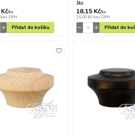
1ks
 Kč
18,15 Kč
/
ks
/
ks
č
bez DPH
15,00 Kč
bez DPH
Přidat do košíku
Přidat do ko