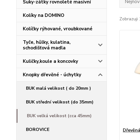
Nejnově
Suky-zátky rovnoleté masivní
Kolíky na DOMINO
Zobrazuji 
Kolíčky rýhované, vroubkované
Tyče, hůlky, kulatina,
schodišťová madla
Kuličky,koule a koncovky
Knopky dřevěné - úchytky
BUK malá velikost ( do 20mm )
BUK střední velikost (do 35mm)
BUK velká velikost (cca 45mm)
BOROVICE
Dřevěná