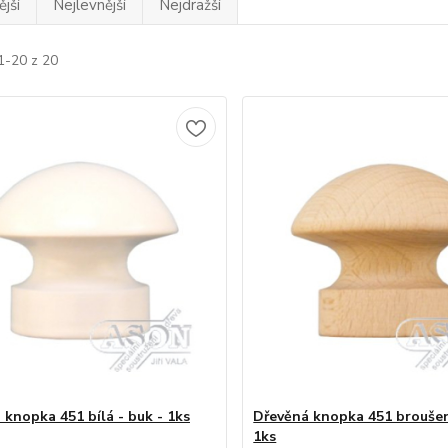
jší
Nejlevnější
Nejdražší
1-20 z 20
 knopka 451 bílá - buk - 1ks
Dřevěná knopka 451 broušen
1ks