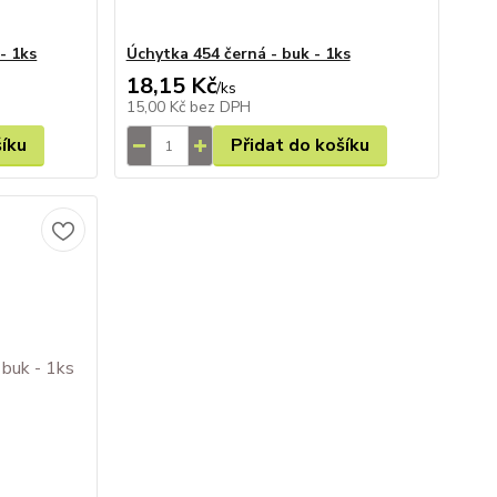
- 1ks
Úchytka 454 černá - buk - 1ks
18,15 Kč
/
ks
15,00 Kč
bez DPH
šíku
Přidat do košíku