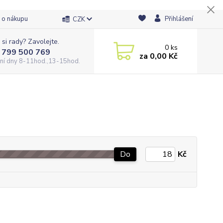
 o nákupu
Přihlášení
CZK
 si rady? Zavolejte.
0
ks
 799 500 769
za
0,00 Kč
ní dny 8-11hod.,13-15hod.
Do
Kč