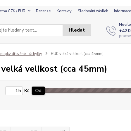
atba CZK / EUR
Recenze
Kontakty
Sledování zásilek
Informace
Nevíte
Hledat
+420
pracov
nopky dřevěné - úchytky
BUK velká velikost (cca 45mm)
velká velikost (cca 45mm)
Kč
Od