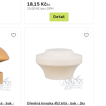
18,15 Kč
/
ks
15,00 Kč
bez DPH
Detail
á - buk -
Dřevěná knopka 452 bílá - buk - 1ks