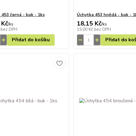
 453 černá - buk - 1ks
Úchytka 453 hnědá - buk - 1
 Kč
18,15 Kč
/
ks
/
ks
č
bez DPH
15,00 Kč
bez DPH
Přidat do košíku
Přidat do ko