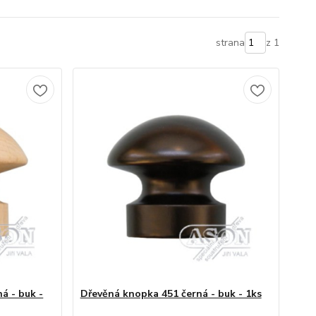
strana
z 1
á - buk -
Dřevěná knopka 451 černá - buk - 1ks