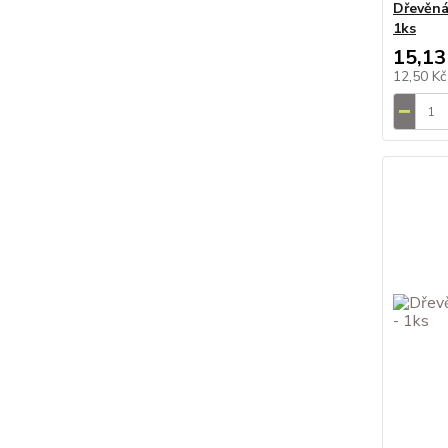
Dřevěná
1ks
15,13
12,50 K