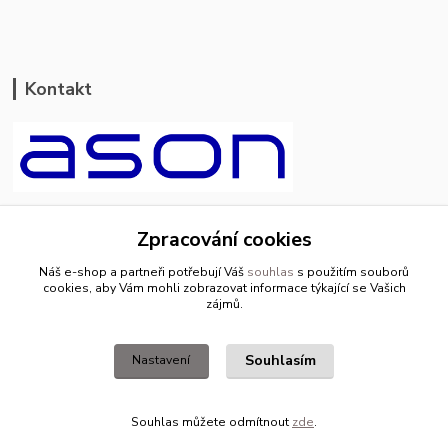
Kontakt
ason-vala.cz
Zpracování cookies
+420 799 500 769
Náš e-shop a partneři potřebují Váš
souhlas
s použitím souborů
pracovní dny 8-11hod.,13-15hod.
cookies, aby Vám mohli zobrazovat informace týkající se Vašich
zájmů.
info@ason-vala.cz
Souhlasím
Nastavení
Souhlas můžete odmítnout
zde
.
Vytvořeno na
Eshop-rychle.cz