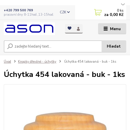
0
ks
+420 799 500 769
CZK
za
0,00 Kč
pracovní dny 8-11hod.,13-15hod.
Menu
Hledat
Úvod
Knopky dřevěné - úchytky
Úchytka 454 lakovaná - buk - 1ks
Úchytka 454 lakovaná - buk - 1ks