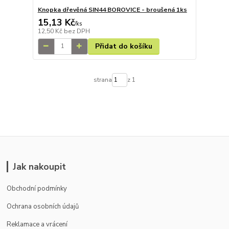
Knopka dřevěná SIN44 BOROVICE - broušená 1ks
15,13 Kč
/
ks
12,50 Kč
bez DPH
Přidat do košíku
strana
z 1
Jak nakoupit
Obchodní podmínky
Ochrana osobních údajů
Reklamace a vrácení