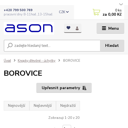
0
ks
+420 799 500 769
CZK
za
0,00 Kč
pracovní dny 8-11hod.,13-15hod.
Menu
Hledat
Úvod
Knopky dřevěné - úchytky
BOROVICE
BOROVICE
Upřesnit parametry
Nejnovější
Nejlevnější
Nejdražší
Zobrazuji 1-20 z 20