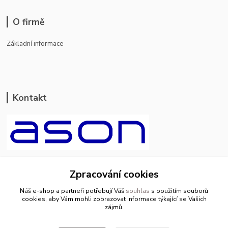
O firmě
Základní informace
Kontakt
ason-vala.cz
Zpracování cookies
+420 799 500 769
Náš e-shop a partneři potřebují Váš
souhlas
s použitím souborů
pracovní dny 8-11hod.,13-15hod.
cookies, aby Vám mohli zobrazovat informace týkající se Vašich
zájmů.
info@ason-vala.cz