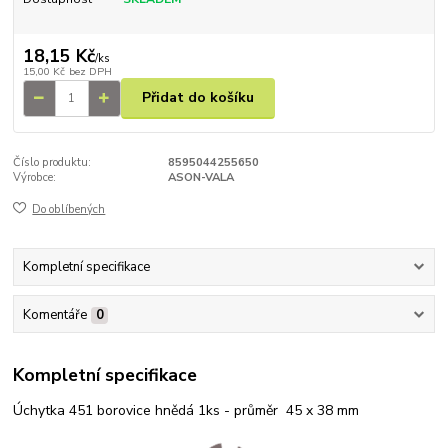
18,15 Kč
/
ks
15,00 Kč
bez DPH
Přidat do košíku
Číslo produktu:
8595044255650
Výrobce:
ASON-VALA
Do oblíbených
Kompletní specifikace
Komentáře
0
Kompletní specifikace
Úchytka 451 borovice hnědá 1ks - průměr 45 x 38 mm