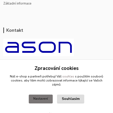
Základní informace
Kontakt
ason-vala.cz
Zpracování cookies
+420 799 500 769
Náš e-shop a partneři potřebují Váš
souhlas
s použitím souborů
pracovní dny 8-11hod.,13-15hod.
cookies, aby Vám mohli zobrazovat informace týkající se Vašich
zájmů.
info@ason-vala.cz
Souhlasím
Nastavení