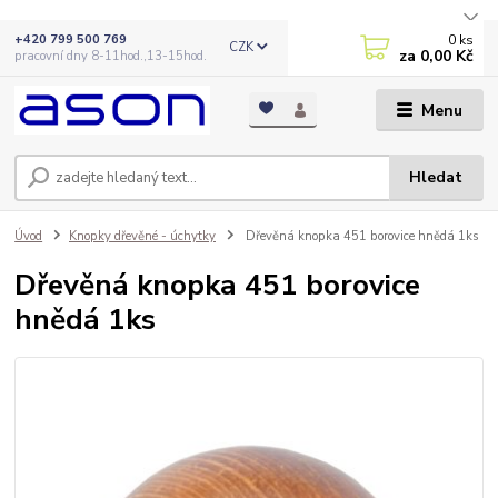
0
ks
+420 799 500 769
CZK
za
0,00 Kč
pracovní dny 8-11hod.,13-15hod.
Menu
Hledat
Úvod
Knopky dřevěné - úchytky
Dřevěná knopka 451 borovice hnědá 1ks
Dřevěná knopka 451 borovice
hnědá 1ks