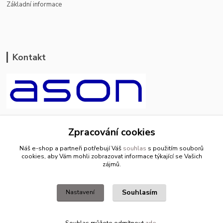
Základní informace
Kontakt
ason-vala.cz
Zpracování cookies
+420 799 500 769
Náš e-shop a partneři potřebují Váš
souhlas
s použitím souborů
pracovní dny 8-11hod.,13-15hod.
cookies, aby Vám mohli zobrazovat informace týkající se Vašich
zájmů.
info@ason-vala.cz
Souhlasím
Nastavení