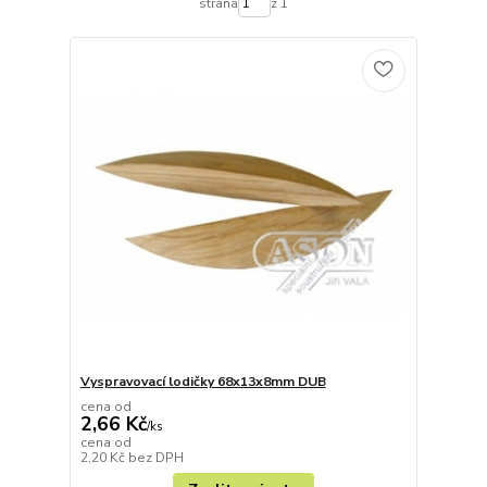
strana
z 1
Vyspravovací lodičky 68x13x8mm DUB
cena od
2,66 Kč
/
ks
cena od
2,20 Kč
bez DPH