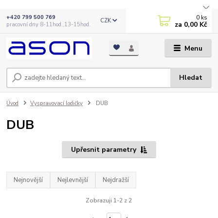
0
ks
+420 799 500 769
CZK
za
0,00 Kč
pracovní dny 8-11hod.,13-15hod.
Menu
Hledat
Úvod
Vyspravovací lodičky
DUB
DUB
Upřesnit parametry
Nejnovější
Nejlevnější
Nejdražší
Zobrazuji 1-2 z 2