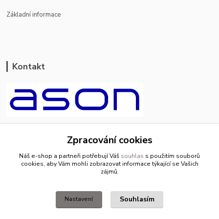
Základní informace
Kontakt
ason-vala.cz
Zpracování cookies
+420 799 500 769
Náš e-shop a partneři potřebují Váš
souhlas
s použitím souborů
pracovní dny 8-11hod.,13-15hod.
cookies, aby Vám mohli zobrazovat informace týkající se Vašich
zájmů.
info@ason-vala.cz
Souhlasím
Nastavení