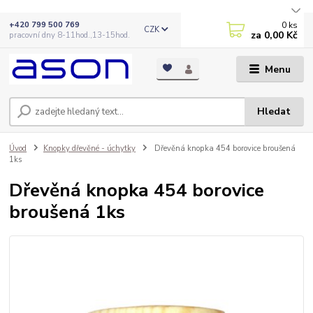
0
ks
+420 799 500 769
CZK
za
0,00 Kč
pracovní dny 8-11hod.,13-15hod.
Menu
Hledat
Úvod
Knopky dřevěné - úchytky
Dřevěná knopka 454 borovice broušená
1ks
Dřevěná knopka 454 borovice
broušená 1ks