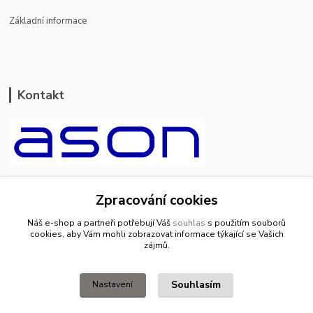
Základní informace
Kontakt
ason-vala.cz
Zpracování cookies
+420 799 500 769
Náš e-shop a partneři potřebují Váš
souhlas
s použitím souborů
pracovní dny 8-11hod.,13-15hod.
cookies, aby Vám mohli zobrazovat informace týkající se Vašich
zájmů.
info@ason-vala.cz
Souhlasím
Nastavení