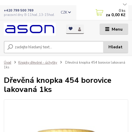
0
ks
+420 799 500 769
CZK
za
0,00 Kč
pracovní dny 8-11hod.,13-15hod.
Menu
Hledat
Úvod
Knopky dřevěné - úchytky
Dřevěná knopka 454 borovice lakovaná
1ks
Dřevěná knopka 454 borovice
lakovaná 1ks