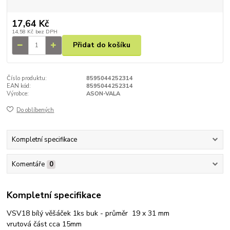
17,64 Kč
14,58 Kč
bez DPH
Přidat do košíku
Číslo produktu:
8595044252314
EAN kód:
8595044252314
Výrobce:
ASON-VALA
Do oblíbených
Kompletní specifikace
Komentáře
0
Kompletní specifikace
VSV18 bílý věšáček 1ks buk - průměr 19 x 31 mm
vrutová část cca 15mm