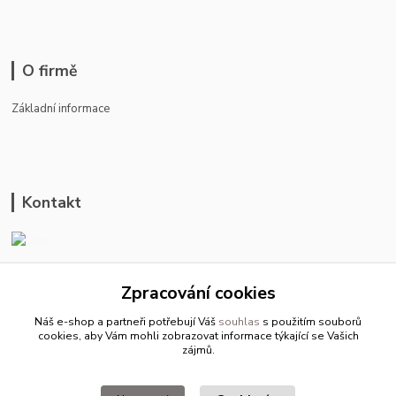
O firmě
Základní informace
Kontakt
ason-vala.cz
Zpracování cookies
+420 799 500 769
Náš e-shop a partneři potřebují Váš
souhlas
s použitím souborů
pracovní dny 8-11hod.,13-15hod.
cookies, aby Vám mohli zobrazovat informace týkající se Vašich
zájmů.
info@ason-vala.cz