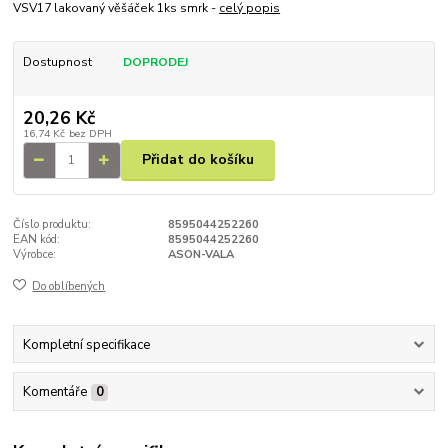
VSV17 lakovaný věšáček 1ks smrk -
celý popis
Dostupnost
DOPRODEJ
20,26 Kč
16,74 Kč
bez DPH
Přidat do košíku
Číslo produktu:
8595044252260
EAN kód:
8595044252260
Výrobce:
ASON-VALA
Do oblíbených
Kompletní specifikace
Komentáře
0