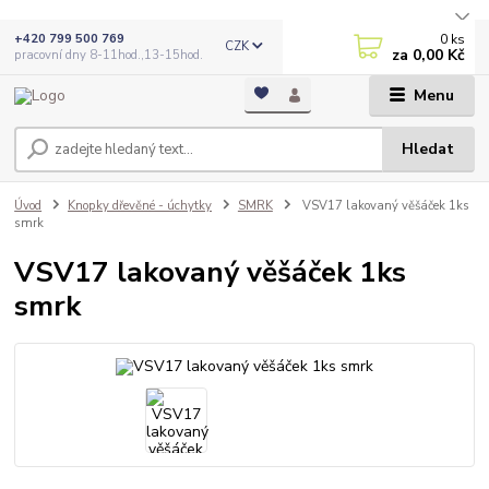
0
ks
+420 799 500 769
CZK
za
0,00 Kč
pracovní dny 8-11hod.,13-15hod.
Menu
Hledat
Úvod
Knopky dřevěné - úchytky
SMRK
VSV17 lakovaný věšáček 1ks
smrk
VSV17 lakovaný věšáček 1ks
smrk