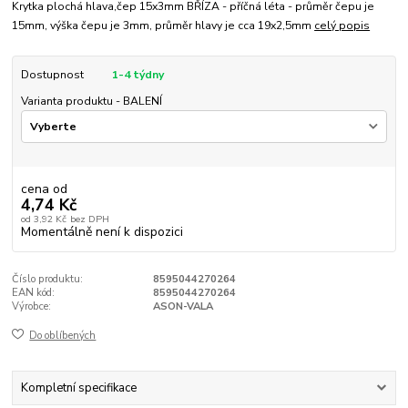
Krytka plochá hlava,čep 15x3mm BŘÍZA - příčná léta - průměr čepu je
15mm, výška čepu je 3mm, průměr hlavy je cca 19x2,5mm
celý popis
Dostupnost
1-4 týdny
Varianta produktu - BALENÍ
cena od
4,74 Kč
od
3,92 Kč
bez DPH
Momentálně není k dispozici
Číslo produktu:
8595044270264
EAN kód:
8595044270264
Výrobce:
ASON-VALA
Do oblíbených
Kompletní specifikace