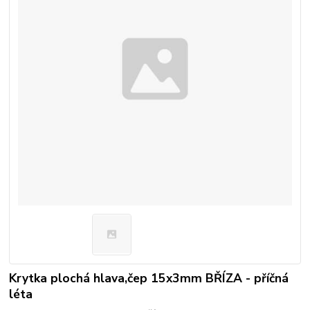
Krytka plochá hlava,čep 15x3mm BŘÍZA - příčná
léta