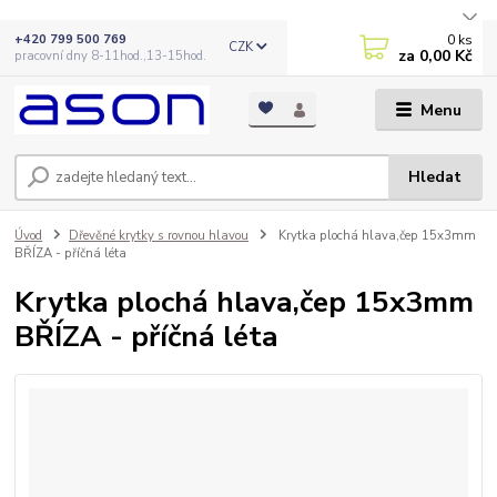
0
ks
+420 799 500 769
CZK
za
0,00 Kč
pracovní dny 8-11hod.,13-15hod.
Menu
Hledat
Úvod
Dřevěné krytky s rovnou hlavou
Krytka plochá hlava,čep 15x3mm
BŘÍZA - příčná léta
Krytka plochá hlava,čep 15x3mm
BŘÍZA - příčná léta