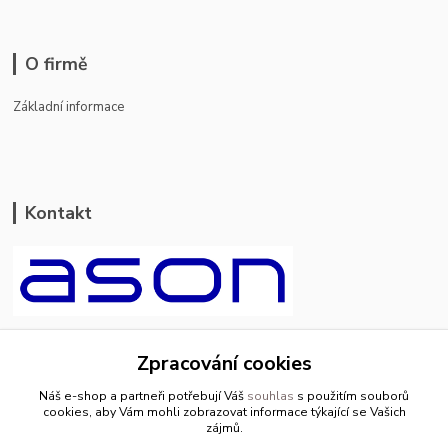
O firmě
Základní informace
Kontakt
ason-vala.cz
Zpracování cookies
+420 799 500 769
Náš e-shop a partneři potřebují Váš
souhlas
s použitím souborů
pracovní dny 8-11hod.,13-15hod.
cookies, aby Vám mohli zobrazovat informace týkající se Vašich
zájmů.
info@ason-vala.cz