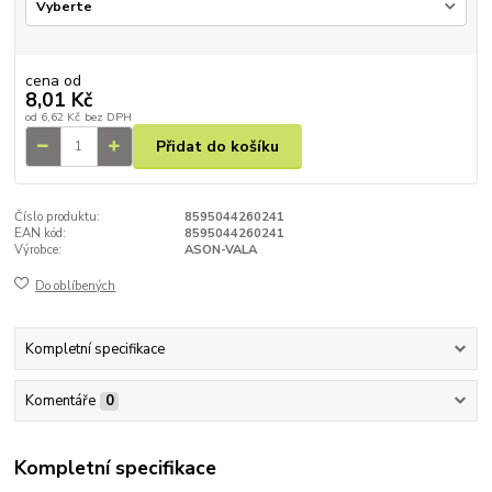
cena od
8,01 Kč
od
6,62 Kč
bez DPH
Přidat do košíku
Číslo produktu:
8595044260241
EAN kód:
8595044260241
Výrobce:
ASON-VALA
Do oblíbených
Kompletní specifikace
Komentáře
0
Kompletní specifikace