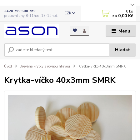
0
ks
+420 799 500 769
CZK
za
0,00 Kč
pracovní dny 8-11hod.,13-15hod.
Menu
Hledat
Úvod
Dřevěné krytky s rovnou hlavou
Krytka-víčko 40x3mm SMRK
Krytka-víčko 40x3mm SMRK