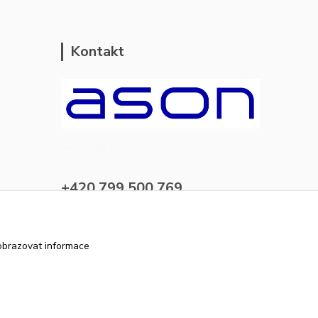
Kontakt
ason-vala.cz
+420 799 500 769
pracovní dny 8-11hod.,13-15hod.
info@ason-vala.cz
obrazovat informace