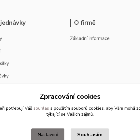
jednávky
O firmě
y
Základní informace
í
silky
ávky
Zpracování cookies
eři potřebují Váš
souhlas
s použitím souborů cookies, aby Vám mohli z
týkající se Vašich zájmů.
Souhlasím
Nastavení