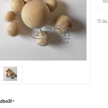
30,
Do 
zboží