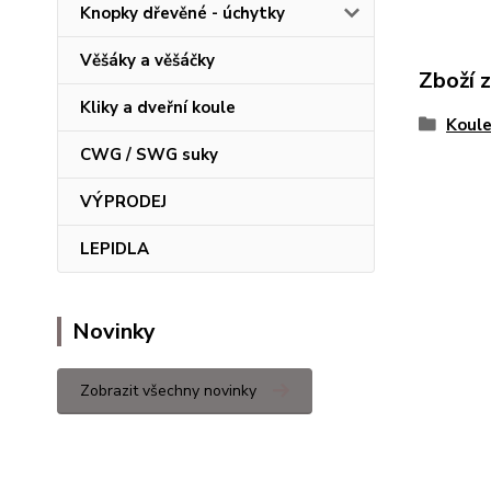
Knopky dřevěné - úchytky
Věšáky a věšáčky
Zboží 
Kliky a dveřní koule
Koul
CWG / SWG suky
VÝPRODEJ
LEPIDLA
Novinky
Zobrazit všechny novinky