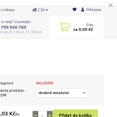
 o nákupu
Přihlášení
CZK
 si rady? Zavolejte.
0
ks
 799 500 769
za
0,00 Kč
ní dny 8-11hod.,13-15hod.
tupnost
SKLADEM
ianta produktu -
LENÍ
,03 Kč
/
ks
Přidat do košíku