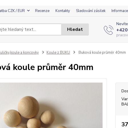
atba CZK / EUR
Recenze
Kontakty
Sledování zásilek
Informace
Nevíte
Hledat
+420
pracov
uličky,koule a koncovky
Koule z BUKU
Buková koule průměr 40mm
vá koule průměr 40mm
Dos
Var
BA
37