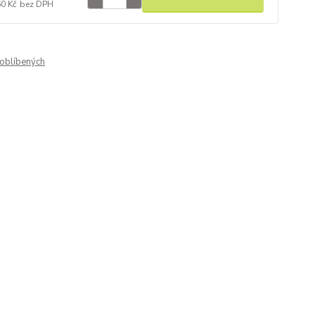
60 Kč
bez DPH
oblíbených