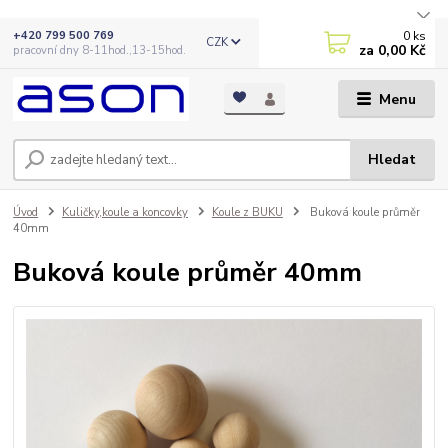
0
ks
+420 799 500 769
CZK
za
0,00 Kč
pracovní dny 8-11hod.,13-15hod.
Menu
Hledat
Úvod
Kuličky,koule a koncovky
Koule z BUKU
Buková koule průměr
40mm
Buková koule průměr 40mm