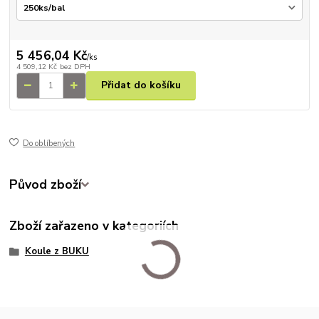
5 456,04 Kč
/
ks
4 509,12 Kč
bez DPH
Přidat do košíku
Do oblíbených
Původ zboží
Zboží zařazeno v kategoriích
Koule z BUKU