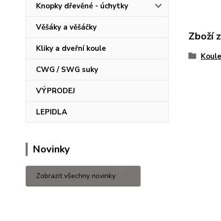
Knopky dřevěné - úchytky
Věšáky a věšáčky
Zboží 
Kliky a dveřní koule
Koul
CWG / SWG suky
VÝPRODEJ
LEPIDLA
Novinky
Zobrazit všechny novinky