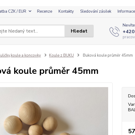
atba CZK / EUR
Recenze
Kontakty
Sledování zásilek
Informace
Nevíte
Hledat
+420
pracov
uličky,koule a koncovky
Koule z BUKU
Buková koule průměr 45mm
vá koule průměr 45mm
Dos
Var
BA
57