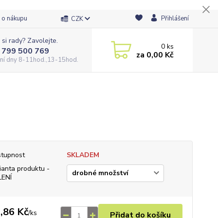
 o nákupu
Přihlášení
CZK
 si rady? Zavolejte.
0
ks
 799 500 769
za
0,00 Kč
ní dny 8-11hod.,13-15hod.
tupnost
SKLADEM
ianta produktu -
LENÍ
,86 Kč
/
ks
Přidat do košíku