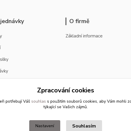
jednávky
O firmě
y
Základní informace
í
silky
ávky
Zpracování cookies
eři potřebují Váš
souhlas
s použitím souborů cookies, aby Vám mohli z
týkající se Vašich zájmů.
Souhlasím
Nastavení