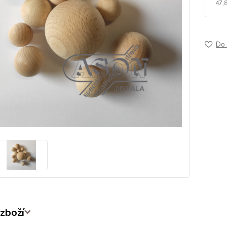
47,
Do 
zboží