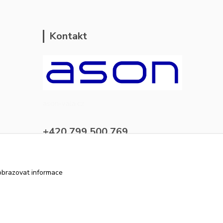
Kontakt
ason-vala.cz
+420 799 500 769
pracovní dny 8-11hod.,13-15hod.
info@ason-vala.cz
obrazovat informace