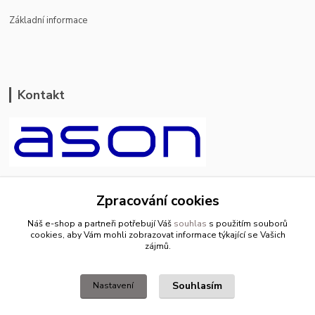
Základní informace
Kontakt
ason-vala.cz
Zpracování cookies
+420 799 500 769
Náš e-shop a partneři potřebují Váš
souhlas
s použitím souborů
pracovní dny 8-11hod.,13-15hod.
cookies, aby Vám mohli zobrazovat informace týkající se Vašich
zájmů.
info@ason-vala.cz
Souhlasím
Nastavení