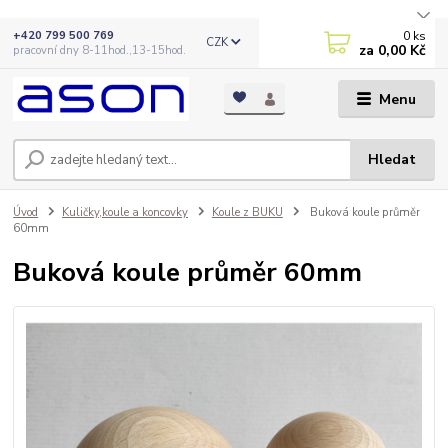
0
ks
+420 799 500 769
CZK
za
0,00 Kč
pracovní dny 8-11hod.,13-15hod.
Menu
Hledat
Úvod
Kuličky,koule a koncovky
Koule z BUKU
Buková koule průměr
60mm
Buková koule průměr 60mm