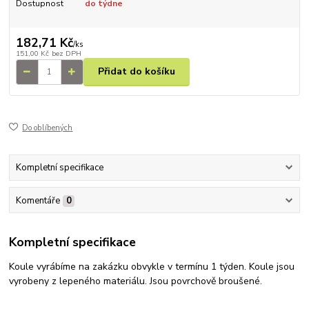
Dostupnost
do týdne
182,71 Kč
/
ks
151,00 Kč
bez DPH
Přidat do košíku
Do oblíbených
Kompletní specifikace
Komentáře
0
Kompletní specifikace
Koule vyrábíme na zakázku obvykle v termínu 1 týden. Koule jsou
vyrobeny z lepeného materiálu. Jsou povrchově broušené.