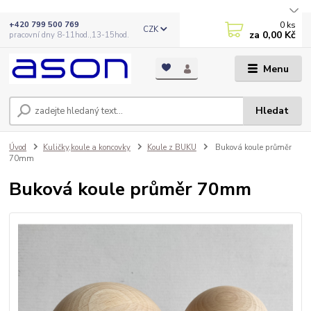
0
ks
+420 799 500 769
CZK
za
0,00 Kč
pracovní dny 8-11hod.,13-15hod.
Menu
Hledat
Úvod
Kuličky,koule a koncovky
Koule z BUKU
Buková koule průměr
70mm
Buková koule průměr 70mm