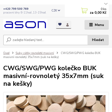
0
ks
+420 799 500 769
CZK
za
0,00 Kč
pracovní dny 8-11hod.,13-15hod.
Menu
Hledat
Úvod
Suky-zátky rovnoleté masivní
CWG/SWG/PWG kolečko BUK
masivní-rovnoletý 35x7mm (suk na kešky)
CWG/SWG/PWG kolečko BUK
masivní-rovnoletý 35x7mm (suk
na kešky)