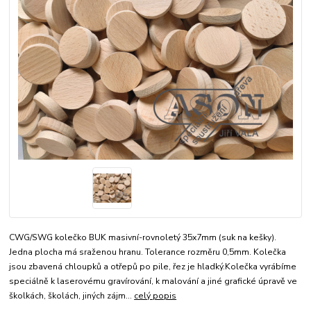
CWG/SWG kolečko BUK masivní-rovnoletý 35x7mm (suk na kešky).
Jedna plocha má sraženou hranu. Tolerance rozměru 0,5mm. Kolečka
jsou zbavená chloupků a otřepů po pile, řez je hladký.Kolečka vyrábíme
speciálně k laserovému gravírování, k malování a jiné grafické úpravě ve
školkách, školách, jiných zájm...
celý popis