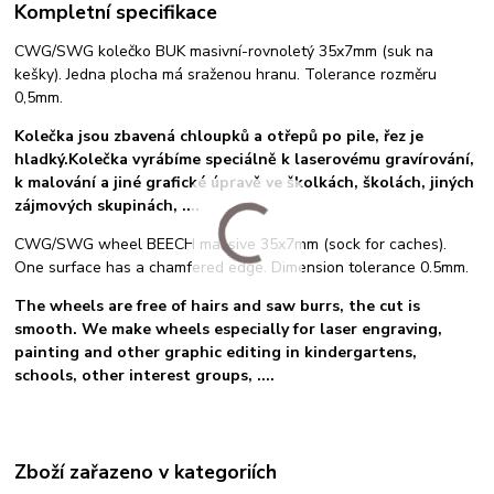
Kompletní specifikace
CWG/SWG kolečko BUK masivní-rovnoletý 35x7mm (suk na
kešky). Jedna plocha má sraženou hranu. Tolerance rozměru
0,5mm.
Kolečka jsou zbavená chloupků a otřepů po pile, řez je
hladký.Kolečka vyrábíme speciálně k laserovému gravírování,
k malování a jiné grafické úpravě ve školkách, školách, jiných
zájmových skupinách, ....
CWG/SWG wheel BEECH massive 35x7mm (sock for caches).
One surface has a chamfered edge. Dimension tolerance 0.5mm.
The wheels are free of hairs and saw burrs, the cut is
smooth. We make wheels especially for laser engraving,
painting and other graphic editing in kindergartens,
schools, other interest groups, ....
Zboží zařazeno v kategoriích