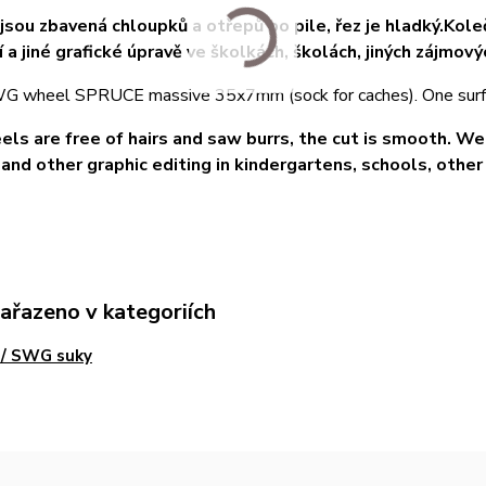
jsou zbavená chloupků a otřepů po pile, řez je hladký.Kole
 a jiné grafické úpravě ve školkách, školách, jiných zájmovýc
wheel SPRUCE massive 35x7mm (sock for caches). One surfa
ls are free of hairs and saw burrs, the cut is smooth. We
 and other graphic editing in kindergartens, schools, other i
zařazeno v kategoriích
/ SWG suky