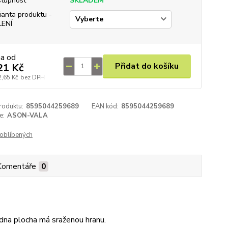
tupnost
SKLADEM
ianta produktu -
LENÍ
na od
Přidat do košíku
21 Kč
2,65 Kč
bez DPH
roduktu:
8595044259689
EAN kód:
8595044259689
e:
ASON-VALA
oblíbených
Komentáře
0
a plocha má sraženou hranu.