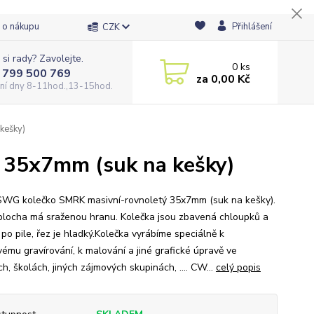
 o nákupu
Přihlášení
CZK
 si rady? Zavolejte.
0
ks
 799 500 769
za
0,00 Kč
ní dny 8-11hod.,13-15hod.
kešky)
5x7mm (suk na kešky)
G kolečko SMRK masivní-rovnoletý 35x7mm (suk na kešky).
plocha má sraženou hranu. Kolečka jsou zbavená chloupků a
po pile, řez je hladký.Kolečka vyrábíme speciálně k
vému gravírování, k malování a jiné grafické úpravě ve
h, školách, jiných zájmových skupinách, .... CW...
celý popis