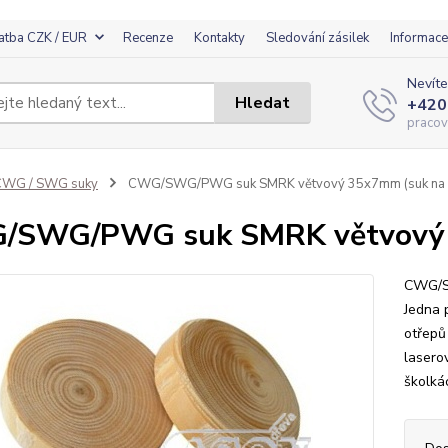
atba CZK / EUR
Recenze
Kontakty
Sledování zásilek
Informace
Nevíte
Hledat
+420
pracov
CWG / SWG suky
CWG/SWG/PWG suk SMRK větvový 35x7mm (suk na 
/SWG/PWG suk SMRK větvový 3
CWG/SW
Jedna 
otřepů 
lasero
školkác