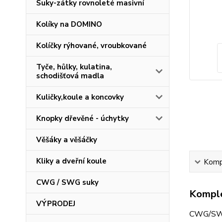
Suky-zátky rovnoleté masivní
Kolíky na DOMINO
Kolíčky rýhované, vroubkované
Tyče, hůlky, kulatina,
schodišťová madla
Kuličky,koule a koncovky
Knopky dřevěné - úchytky
Věšáky a věšáčky
Kliky a dveřní koule
Kompl
CWG / SWG suky
Komple
VÝPRODEJ
CWG/SWG 