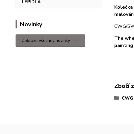
LEPIDLA
Kolečka 
malování
Novinky
CWG/SWG 
The whee
Zobrazit všechny novinky
painting
Zboží 
CWG 