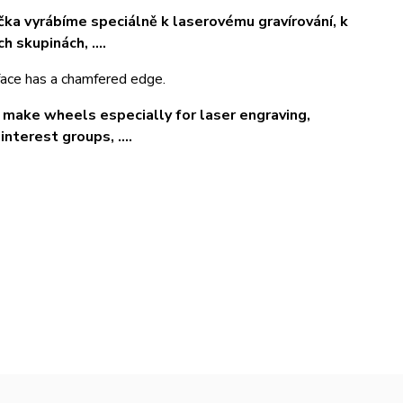
čka vyrábíme speciálně k laserovému gravírování, k
h skupinách, ....
ce has a chamfered edge.
 make wheels especially for laser engraving,
nterest groups, ....