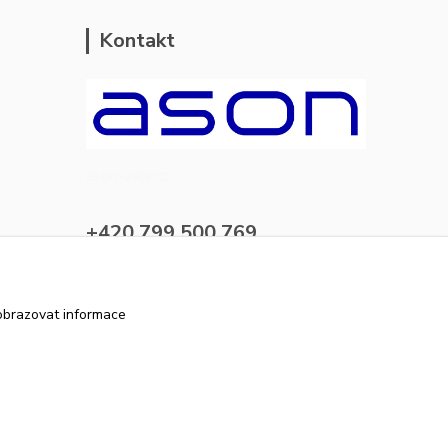
Kontakt
ason-vala.cz
+420 799 500 769
pracovní dny 8-11hod.,13-15hod.
info@ason-vala.cz
obrazovat informace