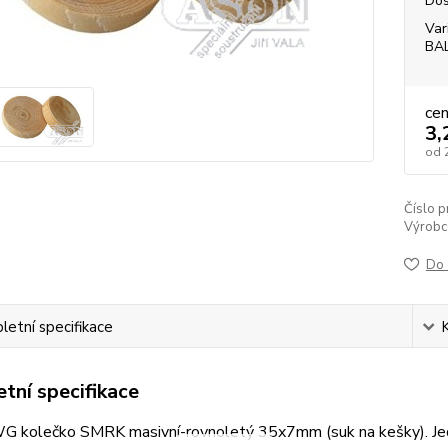
Dos
Var
BA
ce
3,
od
Číslo p
Výrobc
Do 
etní specifikace
tní specifikace
kolečko SMRK masivní-rovnoletý 35x7mm (suk na kešky). Jedn