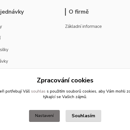
jednávky
O firmě
y
Základní informace
í
silky
ávky
Zpracování cookies
eři potřebují Váš
souhlas
s použitím souborů cookies, aby Vám mohli z
týkající se Vašich zájmů.
Souhlasím
Nastavení