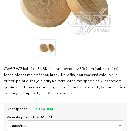
CWG/SWG kolečko SMRK masivní-rovnoletý 35x7mm (suk na kešky).
Jedna plocha má sraženou hranu. Kolečka jsou zbavená chloupků a
otřepů po pile, řez je hladký.Kolečka vyrábíme speciálně k laserovému
gravírování, k malování a jiné grafické úpravě ve školkách, školách, jiných
zájmových skupinách, .... CW...
celý popis
Dostupnost
SKLADEM
Varianta produktu - BALENÍ