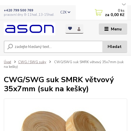
0
ks
+420 799 500 769
CZK
za
0,00 Kč
pracovní dny 8-11hod.,13-15hod.
Menu
Hledat
Úvod
CWG / SWG suky
CWG/SWG suk SMRK větvový 35x7mm (suk
na kešky)
CWG/SWG suk SMRK větvový
35x7mm (suk na kešky)