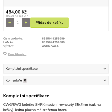
484,00 Kč
400,00 Kč
bez DPH
Přidat do košíku
Číslo produktu:
8595044259689
EAN kód:
8595044259689
Výrobce:
ASON-VALA
Do oblíbených
Kompletní specifikace
Komentáře
0
Kompletní specifikace
CWG/SWG kolečko SMRK masivní-rovnoletý 35x7mm (suk na
kešky). Jedna plocha má sraženou hranu.