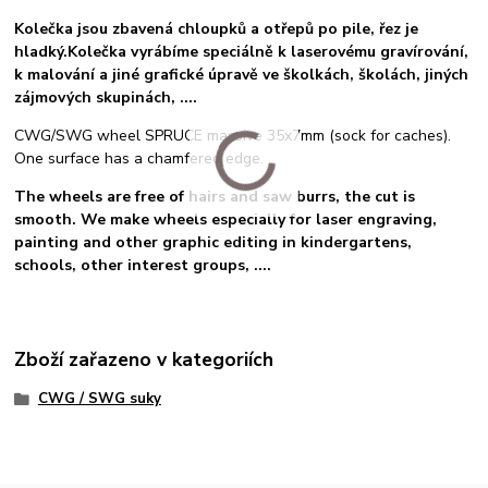
Kolečka jsou zbavená chloupků a otřepů po pile, řez je
hladký.Kolečka vyrábíme speciálně k laserovému gravírování,
k malování a jiné grafické úpravě ve školkách, školách, jiných
zájmových skupinách, ....
CWG/SWG wheel SPRUCE massive 35x7mm (sock for caches).
One surface has a chamfered edge.
The wheels are free of hairs and saw burrs, the cut is
smooth. We make wheels especially for laser engraving,
painting and other graphic editing in kindergartens,
schools, other interest groups, ....
Zboží zařazeno v kategoriích
CWG / SWG suky