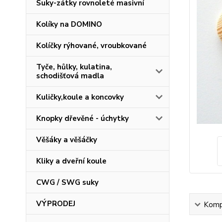
Suky-zátky rovnoleté masivní
Kolíky na DOMINO
Kolíčky rýhované, vroubkované
Tyče, hůlky, kulatina,
schodišťová madla
Kuličky,koule a koncovky
Knopky dřevěné - úchytky
Věšáky a věšáčky
Kliky a dveřní koule
CWG / SWG suky
VÝPRODEJ
Kompl