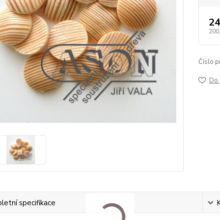
24
200
Číslo p
Do 
etní specifikace