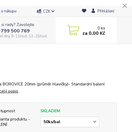
 o nákupu
Přihlášení
CZK
 si rady? Zavolejte.
0
ks
 799 500 769
za
0,00 Kč
ní dny 8-11hod.,13-15hod.
a BOROVICE 20mm (průměr hlavičky)- Standardní balení
celý popis
tupnost
SKLADEM
ianta produktu -
LENÍ