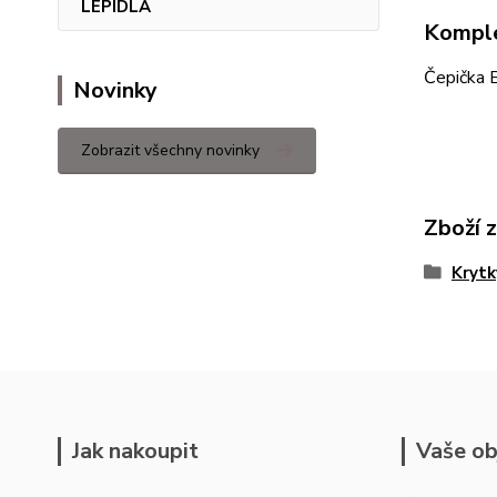
LEPIDLA
Komple
Čepička 
Novinky
Zobrazit všechny novinky
Zboží 
Krytk
Jak nakoupit
Vaše ob