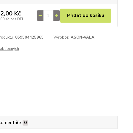
2,00 Kč
Přidat do košíku
,00 Kč
bez DPH
roduktu:
859504425965
Výrobce:
ASON-VALA
oblíbených
Komentáře
0