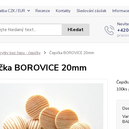
atba CZK / EUR
Recenze
Kontakty
Sledování zásilek
Informace
Nevíte
Hledat
+420
pracov
rytky bez čepu - čepičky
Čepička BOROVICE 20mm
ička BOROVICE 20mm
Čepičk
100ks
Dos
Var
BA