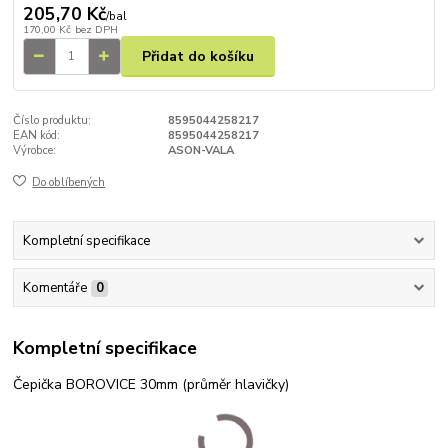
205,70 Kč
/
bal
170,00 Kč
bez DPH
Přidat do košíku
Číslo produktu:
8595044258217
EAN kód:
8595044258217
Výrobce:
ASON-VALA
Do oblíbených
Kompletní specifikace
Komentáře
0
Kompletní specifikace
Čepička BOROVICE 30mm (průměr hlavičky)