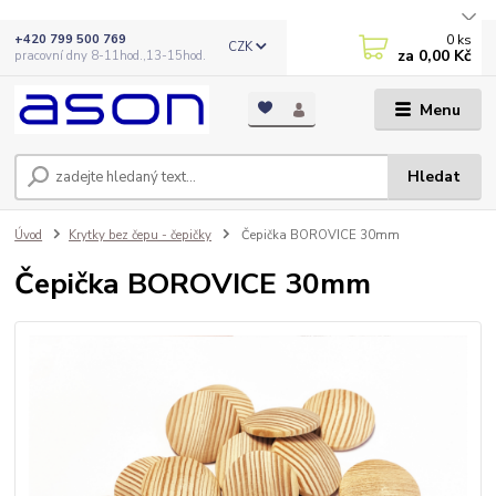
0
ks
+420 799 500 769
CZK
za
0,00 Kč
pracovní dny 8-11hod.,13-15hod.
Menu
Hledat
Úvod
Krytky bez čepu - čepičky
Čepička BOROVICE 30mm
Čepička BOROVICE 30mm