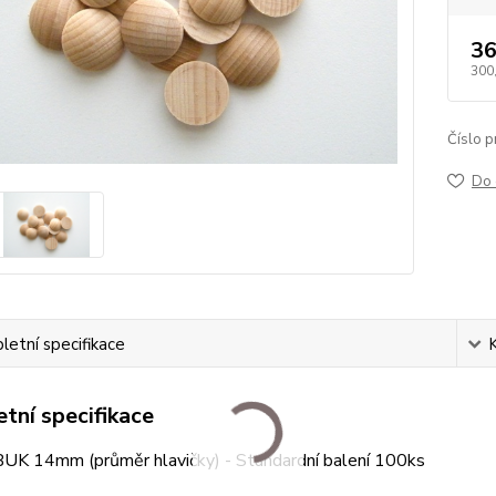
36
300
Číslo p
Do 
etní specifikace
tní specifikace
BUK 14mm (průměr hlavičky) - Standardní balení 100ks