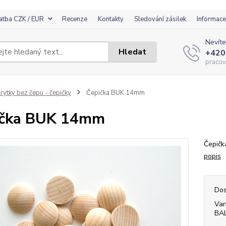
atba CZK / EUR
Recenze
Kontakty
Sledování zásilek
Informace
Nevíte
Hledat
+420
pracov
rytky bez čepu - čepičky
Čepička BUK 14mm
ička BUK 14mm
Čepičk
popis
Dos
Var
BA