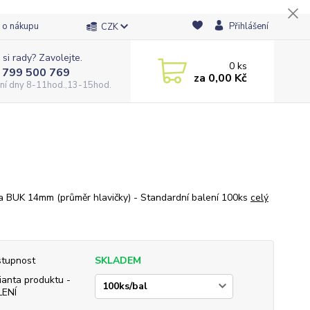
 o nákupu
Přihlášení
CZK
 si rady? Zavolejte.
0
ks
 799 500 769
za
0,00 Kč
ní dny 8-11hod.,13-15hod.
a BUK 14mm (průměr hlavičky) - Standardní balení 100ks
celý
tupnost
SKLADEM
ianta produktu -
LENÍ