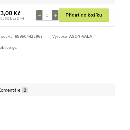
3,00 Kč
Přidat do košíku
,00 Kč
bez DPH
roduktu:
859504425962
Výrobce:
ASON-VALA
oblíbených
Komentáře
0