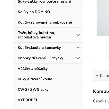
Suky-zátky rovnoleté masivní
Kolíky na DOMINO
Kolíčky rýhované, vroubkované
Tyče, hůlky, kulatina,
schodišťová madla
Kuličky,koule a koncovky
Knopky dřevěné - úchytky
Věšáky a věšáčky
Kompl
Kliky a dveřní koule
CWG / SWG suky
Komple
VÝPRODEJ
Čepička 