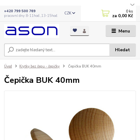
0
ks
+420 799 500 769
CZK
za
0,00 Kč
pracovní dny 8-11hod.,13-15hod.
Menu
Hledat
Úvod
Krytky bez čepu - čepičky
Čepička BUK 40mm
Čepička BUK 40mm