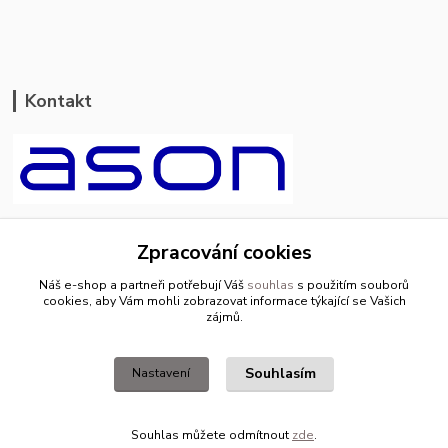
Kontakt
ason-vala.cz
Zpracování cookies
+420 799 500 769
Náš e-shop a partneři potřebují Váš
souhlas
s použitím souborů
pracovní dny 8-11hod.,13-15hod.
cookies, aby Vám mohli zobrazovat informace týkající se Vašich
zájmů.
info@ason-vala.cz
Souhlasím
Nastavení
Souhlas můžete odmítnout
zde
.