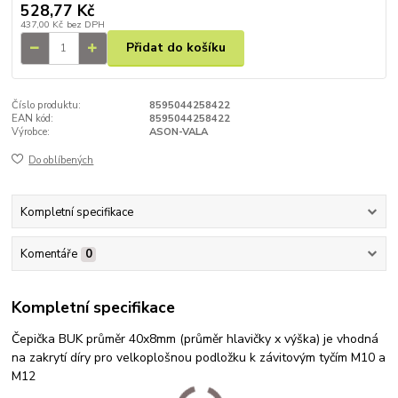
528,77 Kč
437,00 Kč
bez DPH
Přidat do košíku
Číslo produktu:
8595044258422
EAN kód:
8595044258422
Výrobce:
ASON-VALA
Do oblíbených
Kompletní specifikace
Komentáře
0
Kompletní specifikace
Čepička BUK průměr 40x8mm (průměr hlavičky x výška) je vhodná
na zakrytí díry pro velkoplošnou podložku k závitovým tyčím M10 a
M12