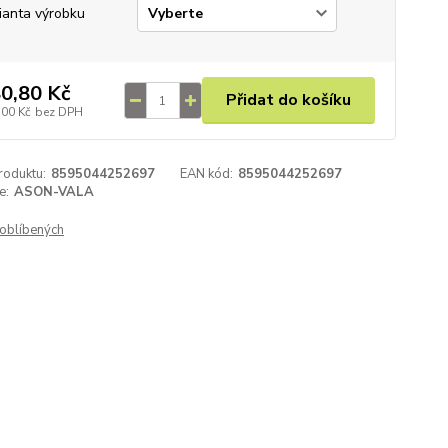
ianta výrobku
0,80 Kč
Přidat do košíku
,00 Kč
bez DPH
roduktu:
8595044252697
EAN kód:
8595044252697
e:
ASON-VALA
oblíbených