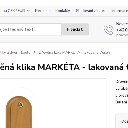
atba CZK / EUR
Recenze
Kontakty
Sledování zásilek
Informace
Nevíte
Hledat
+420
pracov
liky a dveřní koule
Dřevěná klika MARKÉTA - lakovaná třešeň
ěná klika MARKÉTA - lakovaná 
Dřevěn
vyrábě
v prov
Balení 
Dos