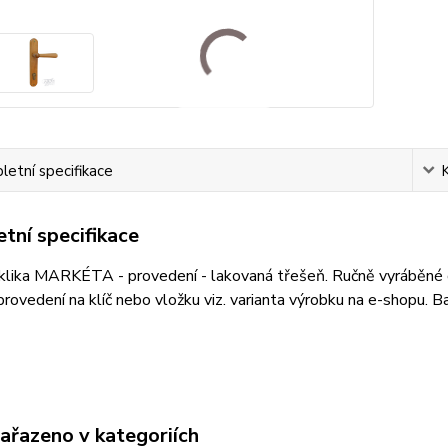
etní specifikace
tní specifikace
klika MARKÉTA - provedení - lakovaná třešeň. Ručně vyráběné d
ovedení na klíč nebo vložku viz. varianta výrobku na e-shopu. Bal
zařazeno v kategoriích