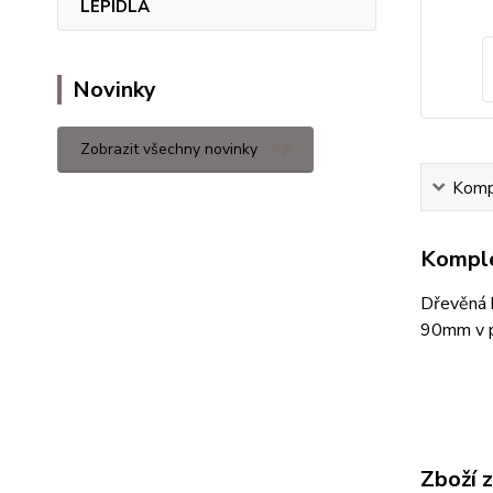
LEPIDLA
Novinky
Zobrazit všechny novinky
Kompl
Komple
Dřevěná 
90mm v pr
Zboží 