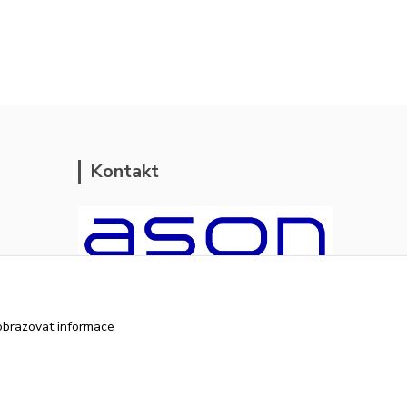
Kontakt
ason-vala.cz
obrazovat informace
+420 799 500 769
pracovní dny 8-11hod.,13-15hod.
info@ason-vala.cz