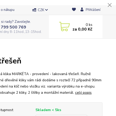
 o nákupu
Přihlášení
CZK
 si rady? Zavolejte.
0
ks
 799 500 769
za
0,00 Kč
ní dny 8-11hod.,13-15hod.
třešeň
á klika MARKÉTA - provedení - lakovaná třešeň. Ručně
né dřevěné kliky vám rádi dodáme s roztečí 72 případně 90mm
edení na klíč nebo vložku viz. varianta výrobku na e-shopu.
obsahuje 2 kliky, 2 štítky a montážní materiál.
celý popis
tupnost
Skladem < 5ks