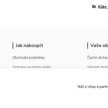
Kliky
Jak nakoupit
Vaše ob
Obchodní podmínky
Časté dotaz
Ochrana osobních údajů
Vrácení zbož
Reklamace a vrácení
Sledování zá
Možnosti platby
Stav objedn
Náš e-shop a partn
Možnosti dopravy
Zobrazení cen v EUR