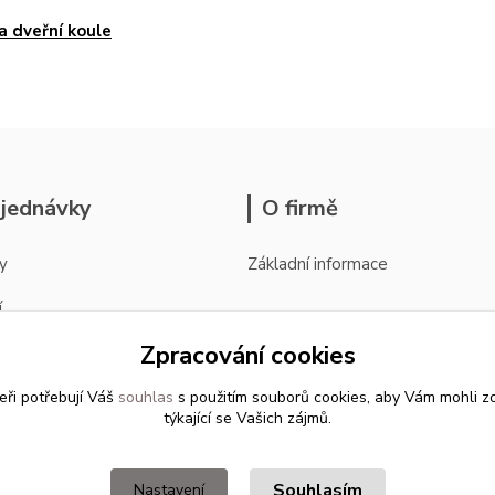
 a dveřní koule
jednávky
O firmě
y
Základní informace
í
Zpracování cookies
silky
ávky
eři potřebují Váš
souhlas
s použitím souborů cookies, aby Vám mohli z
týkající se Vašich zájmů.
Souhlasím
Nastavení