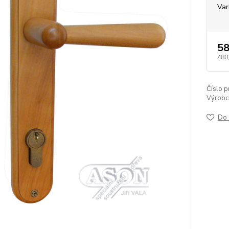
Var
58
480
Číslo p
Výrobc
Do 