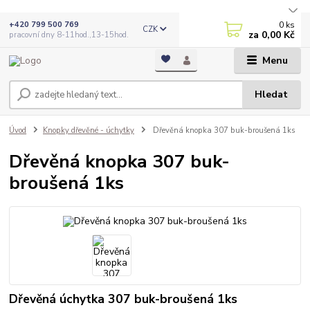
0
ks
+420 799 500 769
CZK
za
0,00 Kč
pracovní dny 8-11hod.,13-15hod.
Menu
Hledat
Úvod
Knopky dřevěné - úchytky
Dřevěná knopka 307 buk-broušená 1ks
Dřevěná knopka 307 buk-
broušená 1ks
Dřevěná úchytka 307 buk-broušená 1ks