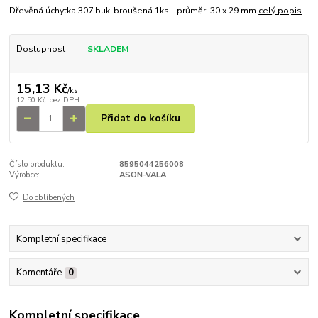
Dřevěná úchytka 307 buk-broušená 1ks - průměr 30 x 29 mm
celý popis
Dostupnost
SKLADEM
15,13 Kč
/
ks
12,50 Kč
bez DPH
Přidat do košíku
Číslo produktu:
8595044256008
Výrobce:
ASON-VALA
Do oblíbených
Kompletní specifikace
Komentáře
0
Kompletní specifikace