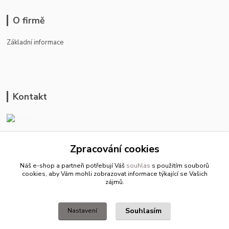
O firmě
Základní informace
Kontakt
ason-vala.cz
Zpracování cookies
+420 799 500 769
Náš e-shop a partneři potřebují Váš
souhlas
s použitím souborů
pracovní dny 8-11hod.,13-15hod.
cookies, aby Vám mohli zobrazovat informace týkající se Vašich
zájmů.
info@ason-vala.cz
Souhlasím
Nastavení