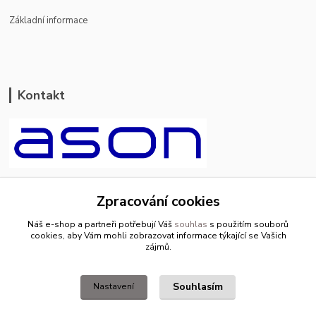
Základní informace
Kontakt
ason-vala.cz
Zpracování cookies
+420 799 500 769
Náš e-shop a partneři potřebují Váš
souhlas
s použitím souborů
pracovní dny 8-11hod.,13-15hod.
cookies, aby Vám mohli zobrazovat informace týkající se Vašich
zájmů.
info@ason-vala.cz
Souhlasím
Nastavení