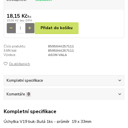
18,15 Kč
/
ks
15,00 Kč
bez DPH
Přidat do košíku
Číslo produktu:
8595044257111
EAN kód:
8595044257111
Výrobce:
ASON-VALA
Do oblíbených
Kompletní specifikace
Komentáře
0
Kompletní specifikace
Úchytka V19 buk-žlutá 1ks - průměr 19 x 33mm