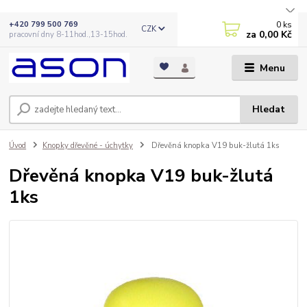
0
ks
+420 799 500 769
CZK
za
0,00 Kč
pracovní dny 8-11hod.,13-15hod.
Menu
Hledat
Úvod
Knopky dřevěné - úchytky
Dřevěná knopka V19 buk-žlutá 1ks
Dřevěná knopka V19 buk-žlutá
1ks