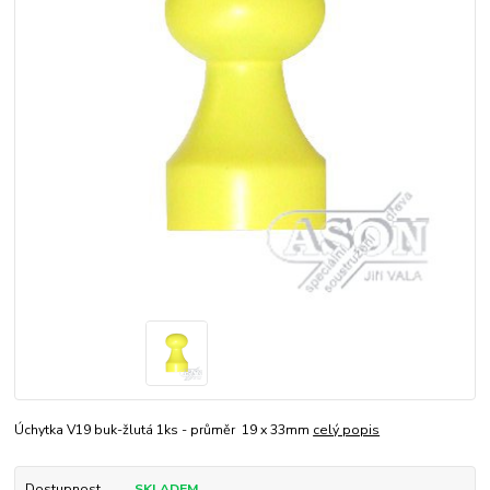
Úchytka V19 buk-žlutá 1ks - průměr 19 x 33mm
celý popis
Dostupnost
SKLADEM