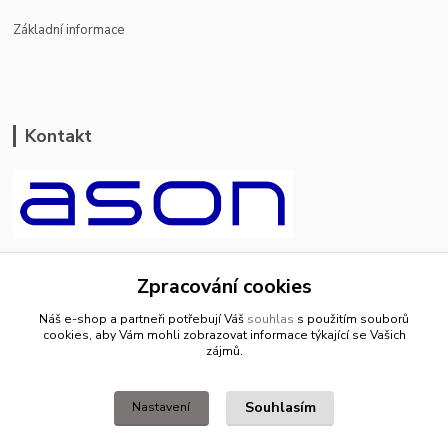
Základní informace
Kontakt
ason-vala.cz
Zpracování cookies
+420 799 500 769
Náš e-shop a partneři potřebují Váš
souhlas
s použitím souborů
pracovní dny 8-11hod.,13-15hod.
cookies, aby Vám mohli zobrazovat informace týkající se Vašich
zájmů.
info@ason-vala.cz
Souhlasím
Nastavení