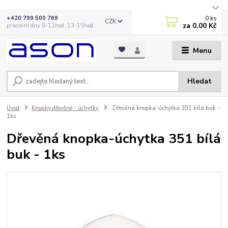
0
ks
+420 799 500 769
CZK
za
0,00 Kč
pracovní dny 8-11hod.,13-15hod.
Menu
Hledat
Úvod
Knopky dřevěné - úchytky
Dřevěná knopka-úchytka 351 bílá buk -
1ks
Dřevěná knopka-úchytka 351 bílá
buk - 1ks