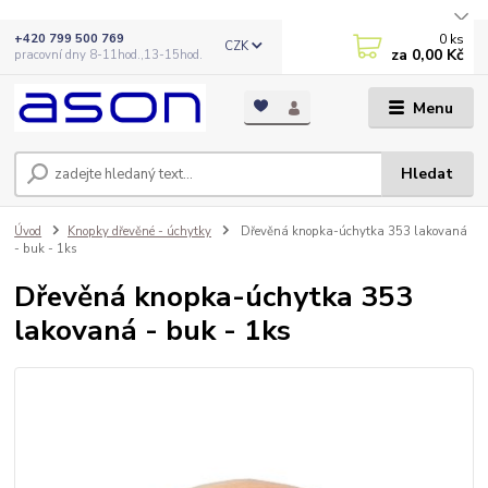
0
ks
+420 799 500 769
CZK
za
0,00 Kč
pracovní dny 8-11hod.,13-15hod.
Menu
Hledat
Úvod
Knopky dřevěné - úchytky
Dřevěná knopka-úchytka 353 lakovaná
- buk - 1ks
Dřevěná knopka-úchytka 353
lakovaná - buk - 1ks