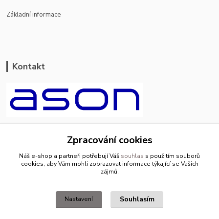
Základní informace
Kontakt
ason-vala.cz
Zpracování cookies
+420 799 500 769
Náš e-shop a partneři potřebují Váš
souhlas
s použitím souborů
pracovní dny 8-11hod.,13-15hod.
cookies, aby Vám mohli zobrazovat informace týkající se Vašich
zájmů.
info@ason-vala.cz
Souhlasím
Nastavení