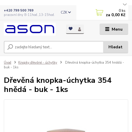
0
ks
+420 799 500 769
CZK
za
0,00 Kč
pracovní dny 8-11hod.,13-15hod.
Menu
Hledat
Úvod
Knopky dřevěné - úchytky
Dřevěná knopka-úchytka 354 hnědá -
buk - 1ks
Dřevěná knopka-úchytka 354
hnědá - buk - 1ks