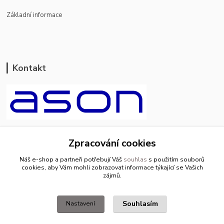
Základní informace
Kontakt
ason-vala.cz
Zpracování cookies
+420 799 500 769
Náš e-shop a partneři potřebují Váš
souhlas
s použitím souborů
pracovní dny 8-11hod.,13-15hod.
cookies, aby Vám mohli zobrazovat informace týkající se Vašich
zájmů.
info@ason-vala.cz
Souhlasím
Nastavení