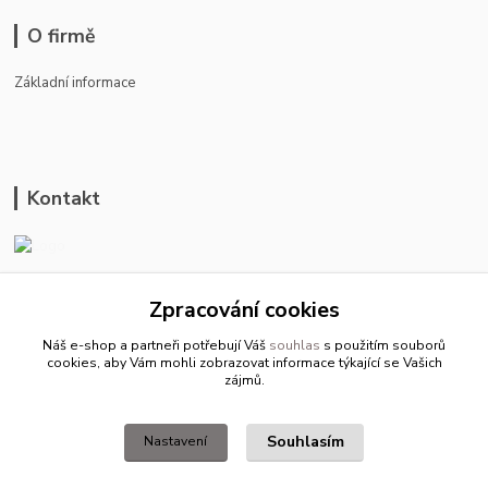
O firmě
Základní informace
Kontakt
ason-vala.cz
Zpracování cookies
+420 799 500 769
Náš e-shop a partneři potřebují Váš
souhlas
s použitím souborů
pracovní dny 8-11hod.,13-15hod.
cookies, aby Vám mohli zobrazovat informace týkající se Vašich
zájmů.
info@ason-vala.cz
Souhlasím
Nastavení