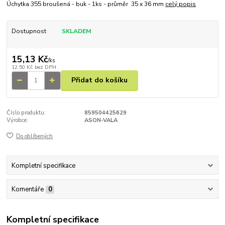
Úchytka 355 broušená - buk - 1ks - průměr 35 x 36 mm
celý popis
Dostupnost
SKLADEM
15,13 Kč
/
ks
12,50 Kč
bez DPH
Přidat do košíku
Číslo produktu:
859504425629
Výrobce:
ASON-VALA
Do oblíbených
Kompletní specifikace
Komentáře
0
Kompletní specifikace