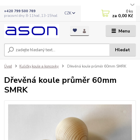
0
ks
+420 799 500 769
CZK
za
0,00 Kč
pracovní dny 8-11hod.,13-15hod.
Menu
Hledat
Úvod
Kuličky,koule a koncovky
Dřevěná koule průměr 60mm SMRK
Dřevěná koule průměr 60mm
SMRK