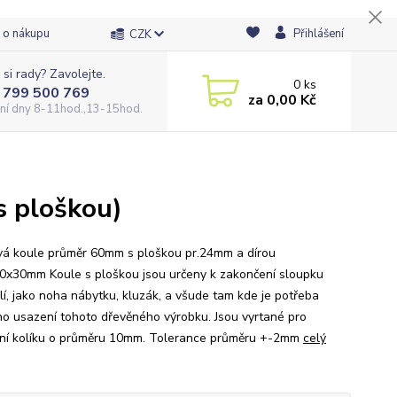
 o nákupu
Přihlášení
CZK
 si rady? Zavolejte.
0
ks
 799 500 769
za
0,00 Kč
ní dny 8-11hod.,13-15hod.
 ploškou)
á koule průměr 60mm s ploškou pr.24mm a dírou
0x30mm Koule s ploškou jsou určeny k zakončení sloupku
lí, jako noha nábytku, kluzák, a všude tam kde je potřeba
o usazení tohoto dřevěného výrobku. Jsou vyrtané pro
ní kolíku o průměru 10mm. Tolerance průměru +-2mm
celý