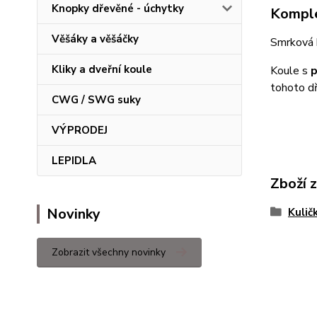
Knopky dřevěné - úchytky
Komple
Věšáky a věšáčky
Smrková 
Kliky a dveřní koule
Koule s
p
tohoto d
CWG / SWG suky
VÝPRODEJ
LEPIDLA
Zboží 
Novinky
Kulič
Zobrazit všechny novinky