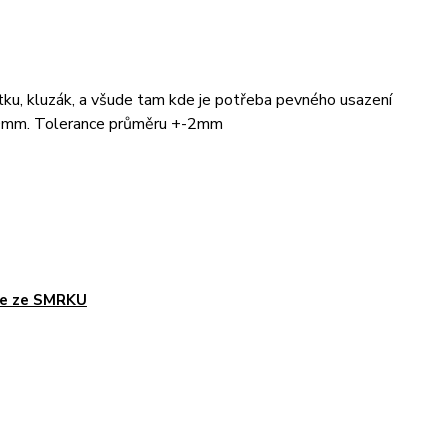
ytku, kluzák, a všude tam kde je potřeba pevného usazení
 10mm. Tolerance průměru +-2mm
le ze SMRKU