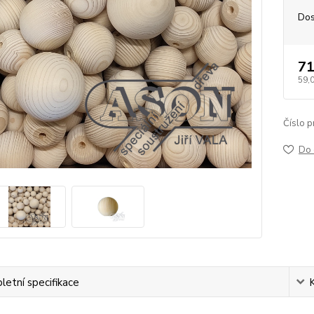
Dos
71
59,
Číslo p
Do 
etní specifikace