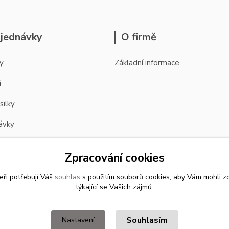
jednávky
O firmě
y
Základní informace
í
silky
ávky
Zpracování cookies
eři potřebují Váš
souhlas
s použitím souborů cookies, aby Vám mohli z
týkající se Vašich zájmů.
Souhlasím
Nastavení