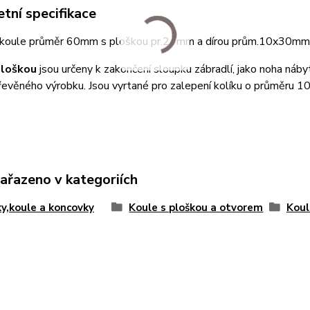
tní specifikace
koule průměr 60mm s ploškou pr.24mm a dírou prům.10x30mm
loškou
jsou určeny k zakončení sloupku zábradlí, jako noha náb
řevěného výrobku. Jsou vyrtané pro zalepení kolíku o průměru
zařazeno v kategoriích
ky,koule a koncovky
Koule s ploškou a otvorem
Kou