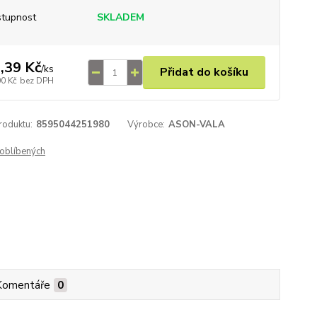
tupnost
SKLADEM
,39 Kč
/
ks
Přidat do košíku
00 Kč
bez DPH
roduktu:
8595044251980
Výrobce:
ASON-VALA
oblíbených
Komentáře
0