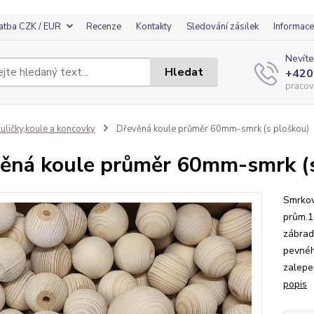
atba CZK / EUR
Recenze
Kontakty
Sledování zásilek
Informace
Nevíte
Hledat
+420
pracov
uličky,koule a koncovky
Dřevěná koule průměr 60mm-smrk (s ploškou)
ěná koule průměr 60mm-smrk (s
Smrkov
prům.1
zábrad
pevnéh
zalepe
popis