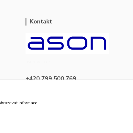
Kontakt
ason-vala.cz
+420 799 500 769
pracovní dny 8-11hod.,13-15hod.
info@ason-vala.cz
obrazovat informace