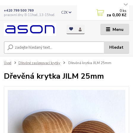
0
ks
+420 799 500 769
CZK
za
0,00 Kč
pracovní dny 8-11hod.,13-15hod.
Menu
Hledat
Úvod
Dřevěné zaslepovací krytky
Dřevěná krytka JILM 25mm
Dřevěná krytka JILM 25mm