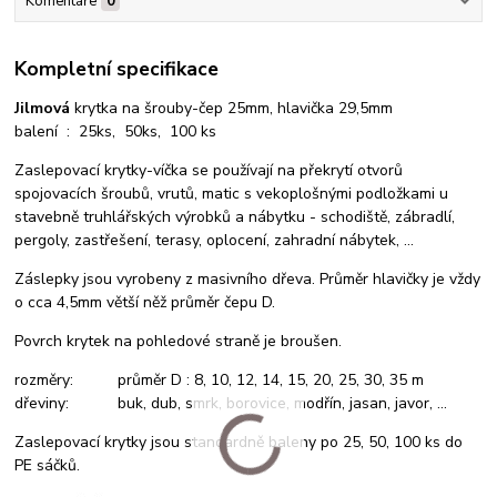
Komentáře
0
Kompletní specifikace
Jilmová
krytka na šrouby-čep 25mm, hlavička 29,5mm
balení : 25ks, 50ks, 100 ks
Zaslepovací krytky-víčka se používají na překrytí otvorů
spojovacích šroubů, vrutů, matic s vekoplošnými podložkami u
stavebně truhlářských výrobků a nábytku - schodiště, zábradlí,
pergoly, zastřešení, terasy, oplocení, zahradní nábytek, ...
Záslepky jsou vyrobeny z masivního dřeva. Průměr hlavičky je vždy
o cca 4,5mm větší něž průměr čepu D.
Povrch krytek na pohledové straně je broušen.
rozměry: průměr D : 8, 10, 12, 14, 15, 20, 25, 30, 35 m
dřeviny: buk, dub, smrk, borovice, modřín, jasan, javor, ...
Zaslepovací krytky jsou standardně baleny po 25, 50, 100 ks do
PE sáčků.