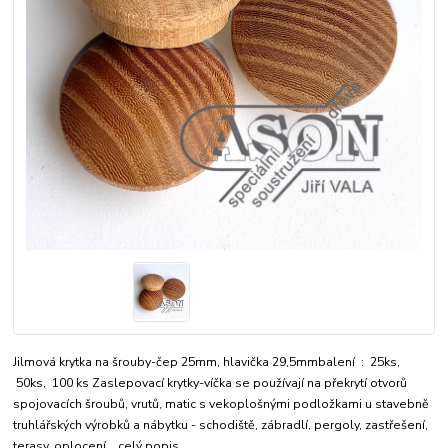
Jilmová krytka na šrouby-čep 25mm, hlavička 29,5mmbalení : 25ks,
50ks, 100 ks Zaslepovací krytky-víčka se používají na překrytí otvorů
spojovacích šroubů, vrutů, matic s vekoplošnými podložkami u stavebně
truhlářských výrobků a nábytku - schodiště, zábradlí, pergoly, zastřešení,
terasy, oplocení...
celý popis