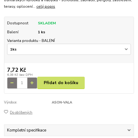
truhlářských výrobků a nábytku - schodiště, zábradlí, pergoly, zastřešení,
terasy, oplocení...
celý popis
Dostupnost
SKLADEM
Balení
1 ks
Varianta produktu - BALENÍ
7,72 Kč
6,38 Kč
bez DPH
Přidat do košíku
Výrobce:
ASON-VALA
Do oblíbených
Kompletní specifikace