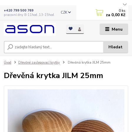
0
ks
+420 799 500 769
CZK
za
0,00 Kč
pracovní dny 8-11hod.,13-15hod.
Menu
Hledat
Úvod
Dřevěné zaslepovací krytky
Dřevěná krytka JILM 25mm
Dřevěná krytka JILM 25mm