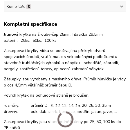
Komentáře
0
Kompletní specifikace
Jilmová
krytka na šrouby-čep 25mm, hlavička 29,5mm
balení : 25ks, 50ks, 100 ks
Zaslepovací krytky-víčka se používají na překrytí otvorů
spojovacích šroubů, vrutů, matic s vekoplošnými podložkami u
stavebně truhlářských výrobků a nábytku - schodiště, zábradlí,
pergoly, zastřešení, terasy, oplocení, zahradní nábytek, ...
Záslepky jsou vyrobeny z masivního dřeva. Průměr hlavičky je vždy
o cca 4,5mm větší něž průměr čepu D.
Povrch krytek na pohledové straně je broušen.
rozměry: průměr D : 8, 10, 12, 14, 15, 20, 25, 30, 35 m
dřeviny: buk, dub, smrk, borovice, modřín, jasan, javor, ...
Zaslepovací krytky jsou standardně baleny po 25, 50, 100 ks do
PE sáčků.