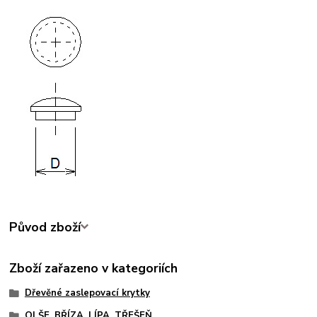
Původ zboží
Zboží zařazeno v kategoriích
Dřevěné zaslepovací krytky
OLŠE, BŘÍZA, LÍPA, TŘEŠEŇ