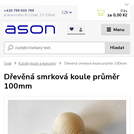
0
ks
+420 799 500 769
CZK
za
0,00 Kč
pracovní dny 8-11hod.,13-15hod.
Menu
Hledat
Úvod
Kuličky,koule a koncovky
Dřevěná smrková koule průměr 100mm
Dřevěná smrková koule průměr
100mm