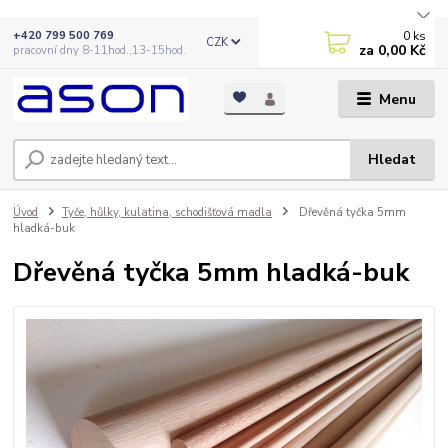
0
ks
+420 799 500 769
CZK
za
0,00 Kč
pracovní dny 8-11hod.,13-15hod.
Menu
Hledat
Úvod
Tyče, hůlky, kulatina, schodišťová madla
Dřevěná tyčka 5mm
hladká-buk
Dřevěná tyčka 5mm hladká-buk