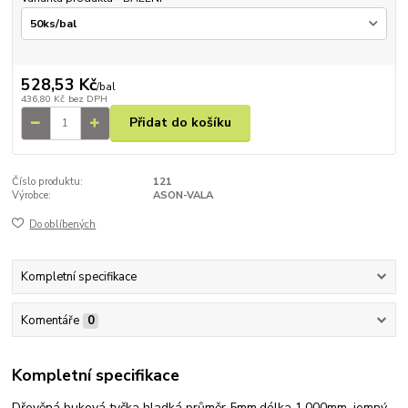
528,53 Kč
/
bal
436,80 Kč
bez DPH
Přidat do košíku
Číslo produktu:
121
Výrobce:
ASON-VALA
Do oblíbených
Kompletní specifikace
Komentáře
0
Kompletní specifikace
Dřevěná buková tyčka hladká průměr 5mm,délka 1.000mm, jemný