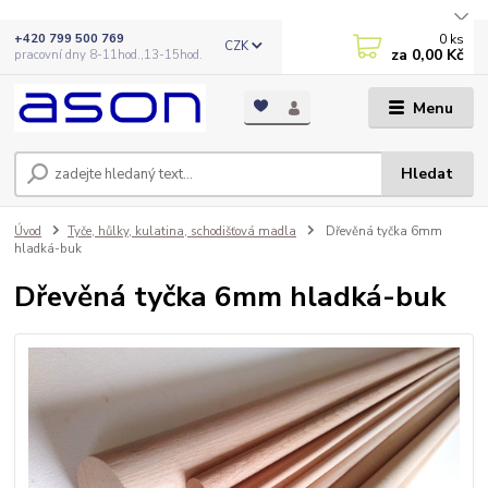
0
ks
+420 799 500 769
CZK
za
0,00 Kč
pracovní dny 8-11hod.,13-15hod.
Menu
Hledat
Úvod
Tyče, hůlky, kulatina, schodišťová madla
Dřevěná tyčka 6mm
hladká-buk
Dřevěná tyčka 6mm hladká-buk