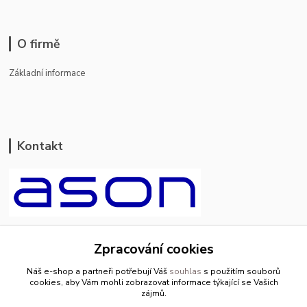
O firmě
Základní informace
Kontakt
ason-vala.cz
Zpracování cookies
+420 799 500 769
Náš e-shop a partneři potřebují Váš
souhlas
s použitím souborů
pracovní dny 8-11hod.,13-15hod.
cookies, aby Vám mohli zobrazovat informace týkající se Vašich
zájmů.
info@ason-vala.cz