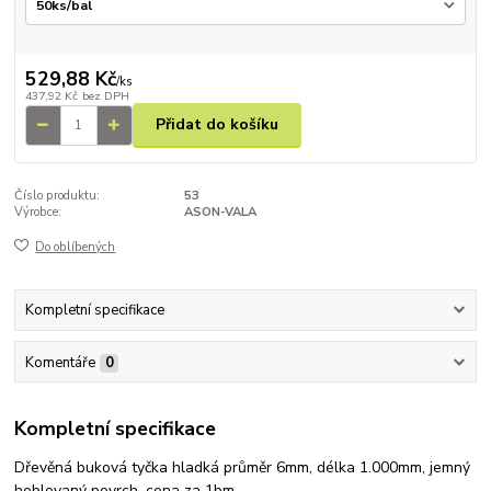
529,88 Kč
/
ks
437,92 Kč
bez DPH
Přidat do košíku
Číslo produktu:
53
Výrobce:
ASON-VALA
Do oblíbených
Kompletní specifikace
Komentáře
0
Kompletní specifikace
Dřevěná buková tyčka hladká průměr 6mm, délka 1.000mm, jemný
hoblovaný povrch, cena za 1bm