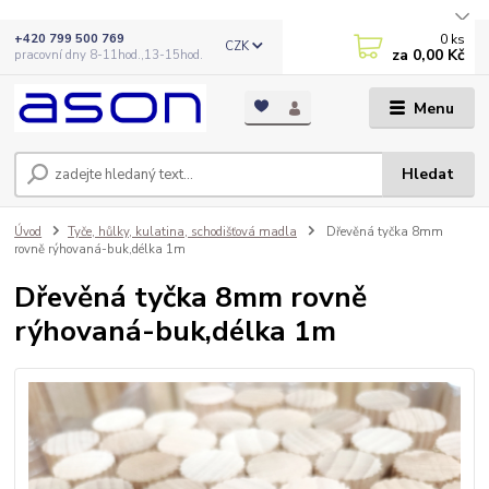
0
ks
+420 799 500 769
CZK
za
0,00 Kč
pracovní dny 8-11hod.,13-15hod.
Menu
Hledat
Úvod
Tyče, hůlky, kulatina, schodišťová madla
Dřevěná tyčka 8mm
rovně rýhovaná-buk,délka 1m
Dřevěná tyčka 8mm rovně
rýhovaná-buk,délka 1m