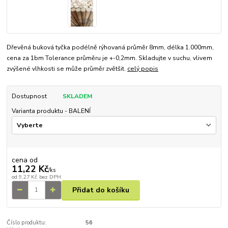
Dřevěná buková tyčka podélně rýhovaná průměr 8mm, délka 1.000mm,
cena za 1bm Tolerance průměru je +-0,2mm. Skladujte v suchu, vlivem
zvýšené vlhkosti se může průměr zvětšit.
celý popis
Dostupnost
SKLADEM
Varianta produktu - BALENÍ
cena od
11,22 Kč
/
ks
od
9,27 Kč
bez DPH
Přidat do košíku
Číslo produktu:
56