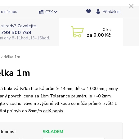
 o nákupu
Přihlášení
CZK
 si rady? Zavolejte.
0
ks
 799 500 769
za
0,00 Kč
ní dny 8-11hod.,13-15hod.
uk,délka 1m
élka 1m
á buková tyčka hladká průměr 14mm, délka 1.000mm, jemný
aný povrch, cena za 1bm Tolerance průměru je +-0,2mm.
jte v suchu, vlivem zvýšené vlhkosti se může průměr zvětšit.
lní průhyb do 8mm/m
celý popis
tupnost
SKLADEM