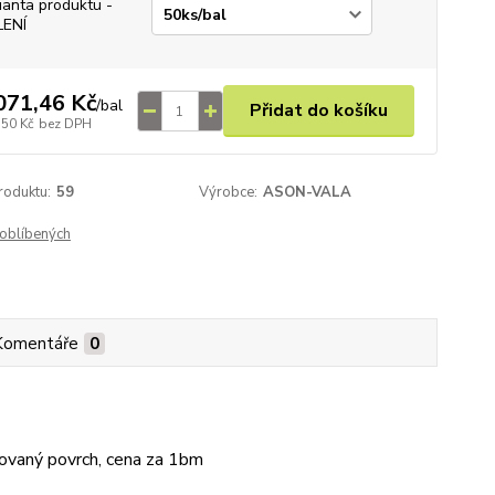
ianta produktu -
LENÍ
071,46 Kč
/
bal
Přidat do košíku
,50 Kč
bez DPH
roduktu:
59
Výrobce:
ASON-VALA
oblíbených
Komentáře
0
vaný povrch, cena za 1bm