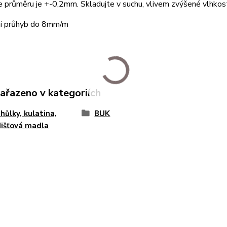
 průměru je +-0,2mm. Skladujte v suchu, vlivem zvýšené vlhkos
í průhyb do 8mm/m
zařazeno v kategoriích
 hůlky, kulatina,
BUK
išťová madla