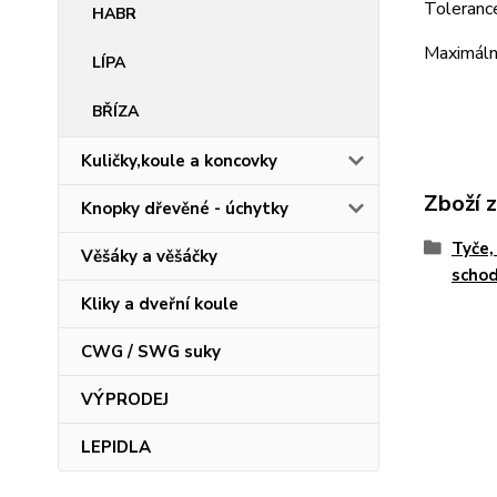
Tolerance
HABR
Maximáln
LÍPA
BŘÍZA
Kuličky,koule a koncovky
Zboží 
Knopky dřevěné - úchytky
Tyče,
Věšáky a věšáčky
schod
Kliky a dveřní koule
CWG / SWG suky
VÝPRODEJ
LEPIDLA