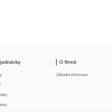
jednávky
O firmě
y
Základní informace
í
silky
ávky