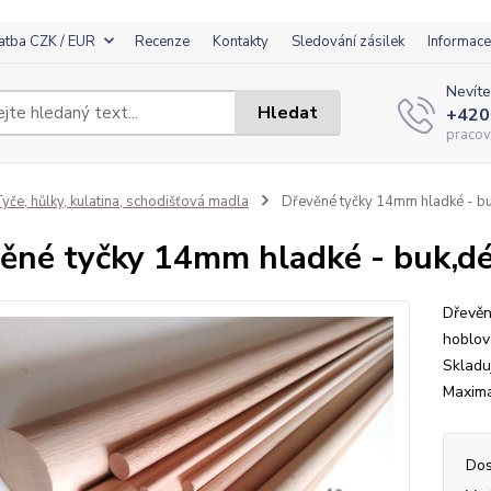
atba CZK / EUR
Recenze
Kontakty
Sledování zásilek
Informace
Nevíte
Hledat
+420
pracov
yče, hůlky, kulatina, schodišťová madla
Dřevěné tyčky 14mm hladké - b
ěné tyčky 14mm hladké - buk,d
Dřevěn
hoblov
Skladu
Maximá
Dos