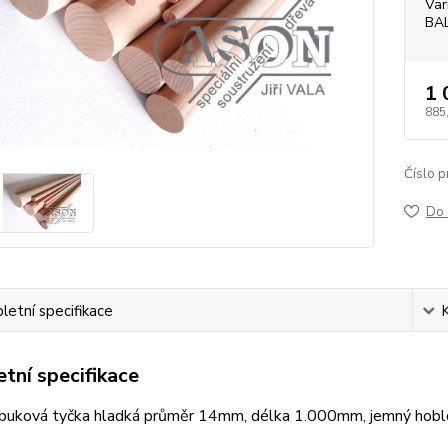
Var
BA
1 
885
Číslo p
Do 
etní specifikace
tní specifikace
buková tyčka hladká průměr 14mm, délka 1.000mm, jemný hoblo